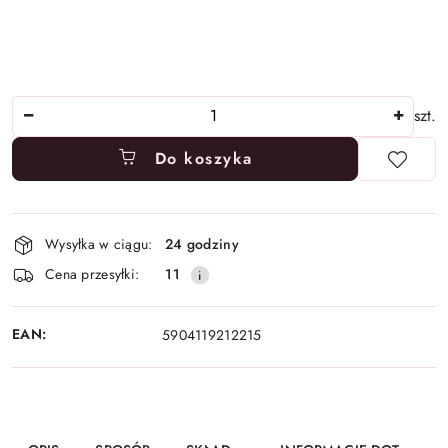
Ilość
szt.
Do koszyka
Dostępność
Wysyłka w ciągu:
24 godziny
i
Cena przesyłki:
11
dostawa
EAN:
5904119212215