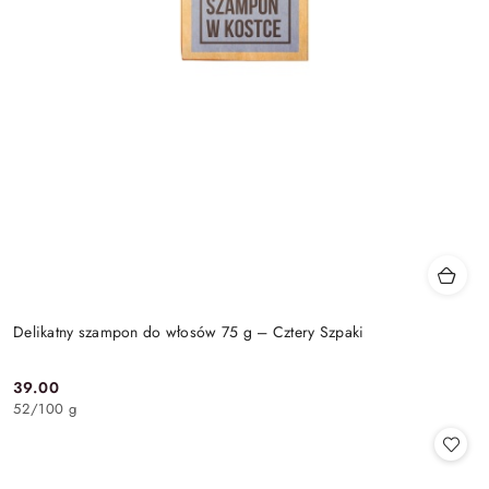
Delikatny szampon do włosów 75 g – Cztery Szpaki
39.00
Cena:
52
/
100 g