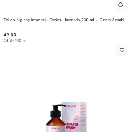
Żel do higieny intymnej - Owies i lawenda 200 ml – Cztery Szpaki
49.00
Cena:
24.5
/
100 ml