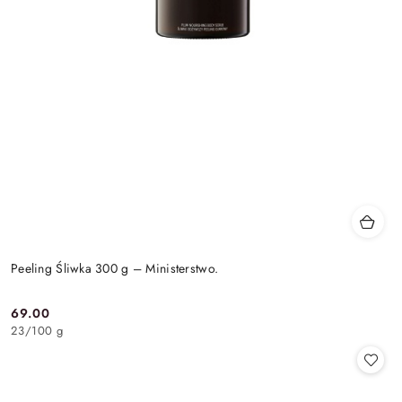
Peeling Śliwka 300 g – Ministerstwo.
69.00
Cena:
23
/
100 g