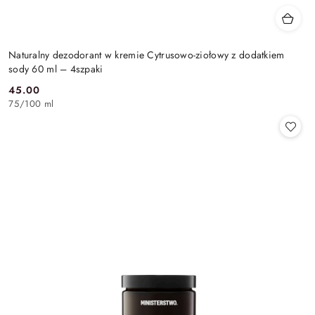
Naturalny dezodorant w kremie Cytrusowo-ziołowy z dodatkiem
sody 60 ml – 4szpaki
45.00
Cena:
75
/
100 ml