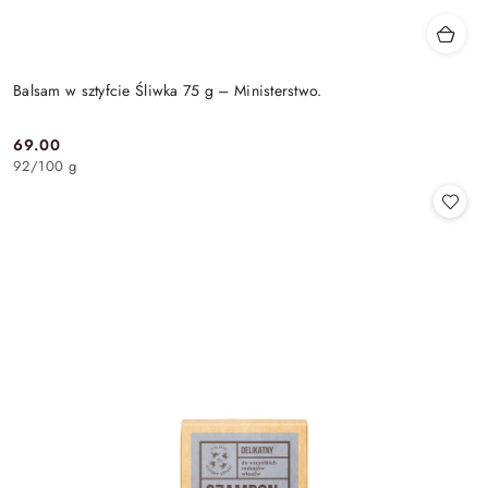
Balsam w sztyfcie Śliwka 75 g – Ministerstwo.
69.00
Cena:
92
/
100 g