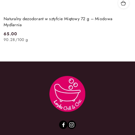
Naturalny dezodorant w sztyfcie Miętowy 72 g – Miodowa
Mydlarnia
65.00
Cena:
90.28
/
100 g