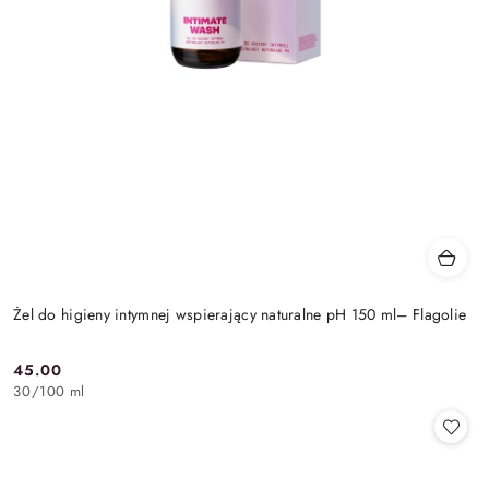
Żel do higieny intymnej wspierający naturalne pH 150 ml– Flagolie
45.00
Cena:
30
/
100 ml