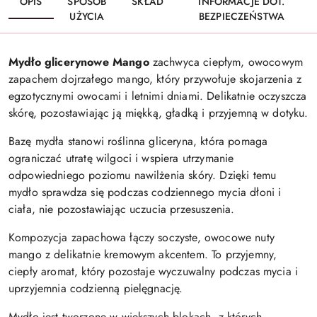
OPIS
SPOSÓB
SKŁAD
INFORMACJE DOT.
UŻYCIA
BEZPIECZEŃSTWA
Mydło glicerynowe Mango
zachwyca ciepłym, owocowym
zapachem dojrzałego mango, który przywołuje skojarzenia z
egzotycznymi owocami i letnimi dniami. Delikatnie oczyszcza
skórę, pozostawiając ją miękką, gładką i przyjemną w dotyku.
Bazę mydła stanowi roślinna gliceryna, która pomaga
ograniczać utratę wilgoci i wspiera utrzymanie
odpowiedniego poziomu nawilżenia skóry. Dzięki temu
mydło sprawdza się podczas codziennego mycia dłoni i
ciała, nie pozostawiając uczucia przesuszenia.
Kompozycja zapachowa łączy soczyste, owocowe nuty
mango z delikatnie kremowym akcentem. To przyjemny,
ciepły aromat, który pozostaje wyczuwalny podczas mycia i
uprzyjemnia codzienną pielęgnację.
Mydło jest tworzone w większych blokach, z których