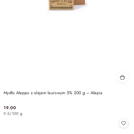
Mydło Aleppo z olejem laurowym 5% 200 g – Alepia
19.00
Cena:
9.5
/
100 g