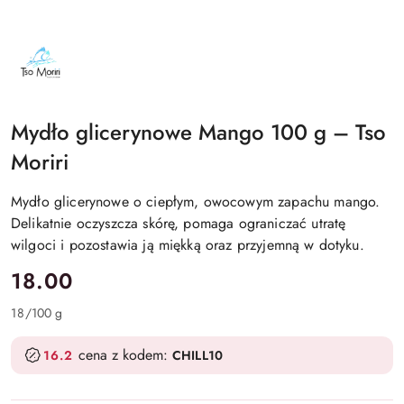
NAZWA
PRODUCENTA:
TSO
MORIRI
Mydło glicerynowe Mango 100 g – Tso
Moriri
Mydło glicerynowe o ciepłym, owocowym zapachu mango.
Delikatnie oczyszcza skórę, pomaga ograniczać utratę
wilgoci i pozostawia ją miękką oraz przyjemną w dotyku.
cena:
18.00
18
/
100 g
cena z kodem:
16.2
CHILL10