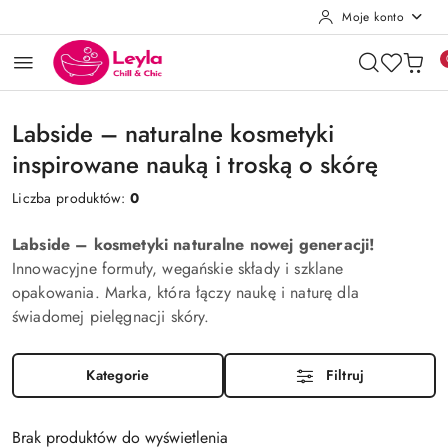
Moje konto
Przejdź do treści głównej
Przejdź do wyszukiwarki
Przejdź do moje konto
Przejdź do menu głównego
Przejdź do stopki
Labside – naturalne kosmetyki
inspirowane nauką i troską o skórę
Liczba produktów:
0
Labside – kosmetyki naturalne nowej generacji!
Innowacyjne formuły, wegańskie składy i szklane
opakowania. Marka, która łączy naukę i naturę dla
świadomej pielęgnacji skóry.
Kategorie
Filtruj
Brak produktów do wyświetlenia