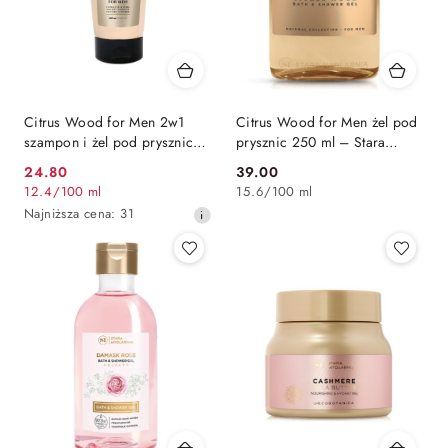
Citrus Wood for Men 2w1
Citrus Wood for Men żel pod
szampon i żel pod prysznic
prysznic 250 ml – Stara
200 ml – Stara Mydlarnia
Mydlania
24.80
39.00
Cena
Cena:
12.4
/
100 ml
15.6
/
100 ml
promocyjna:
Najniższa
Najniższa cena:
31
cena
z
30
dni
przed
obniżką