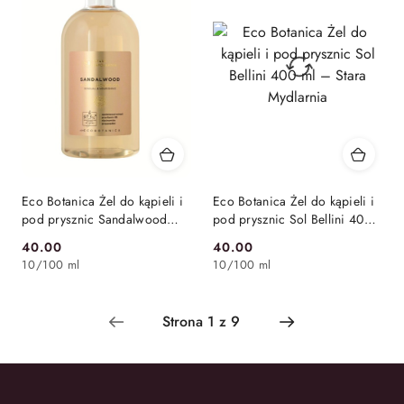
Eco Botanica Żel do kąpieli i
Eco Botanica Żel do kąpieli i
pod prysznic Sandalwood
pod prysznic Sol Bellini 400
400 ml – Stara Mydlarnia
ml – Stara Mydlarnia
40.00
40.00
Cena:
Cena:
10
/
100 ml
10
/
100 ml