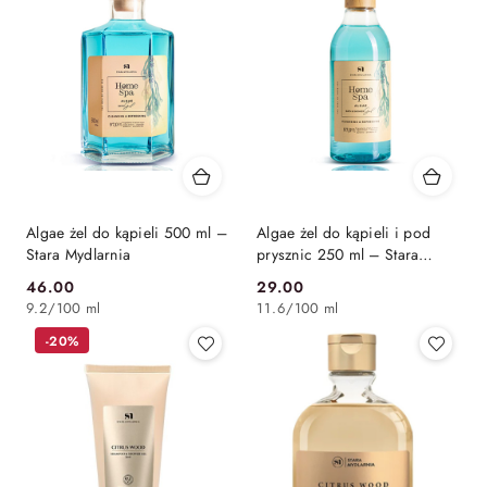
Algae żel do kąpieli 500 ml –
Algae żel do kąpieli i pod
Stara Mydlarnia
prysznic 250 ml – Stara
Mydlarnia
46.00
29.00
Cena:
Cena:
9.2
/
100 ml
11.6
/
100 ml
-20%