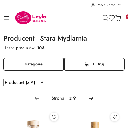
Moje konto
Przejdź do treści głównej
Przejdź do wyszukiwarki
Przejdź do moje konto
Przejdź do menu głównego
Przejdź do stopki
Producent - Stara Mydlarnia
Liczba produktów:
108
Kategorie
Filtruj
Zastosowano
Sortuj
według
sortowanie:
Producent
(Z-
A).