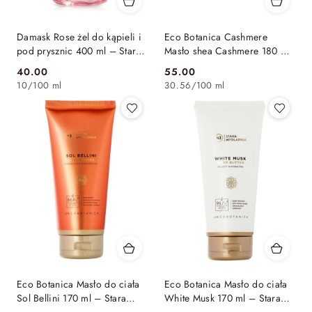
Damask Rose żel do kąpieli i
Eco Botanica Cashmere
pod prysznic 400 ml – Stara
Masło shea Cashmere 180 ml
Mydlarnia
– Stara Mydlarnia
40.00
55.00
Cena:
Cena:
10
/
100 ml
30.56
/
100 ml
Eco Botanica Masło do ciała
Eco Botanica Masło do ciała
Sol Bellini 170 ml – Stara
White Musk 170 ml – Stara