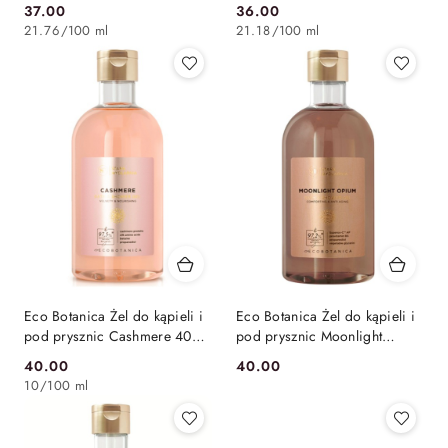
Mydlarnia
Mydlarnia
37.00
36.00
Cena:
Cena:
21.76
/
100 ml
21.18
/
100 ml
Eco Botanica Żel do kąpieli i
Eco Botanica Żel do kąpieli i
pod prysznic Cashmere 400
pod prysznic Moonlight
ml – Stara Mydlarnia
Opium 400 ml – Stara
40.00
40.00
Cena:
Cena:
Mydlarnia
10
/
100 ml