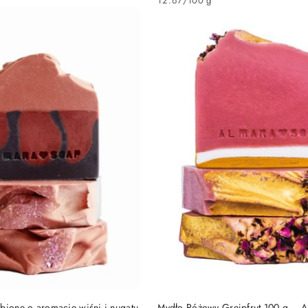
12.67
/
100 g
DO KOSZYKA
DO KOSZYKA
bione o aromacie wiśni i nugatu
Mydło Różowy Grejpfrut 100 g – 