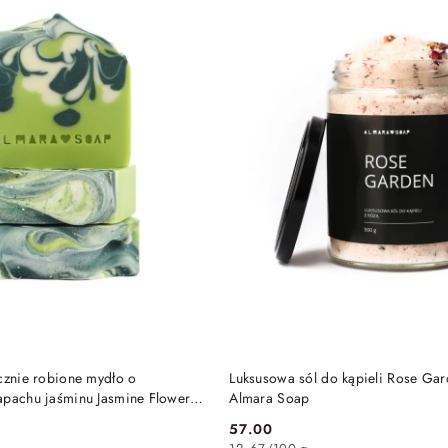
DO KOSZYKA
DO KOSZYKA
cznie robione mydło o
Luksusowa sól do kąpieli Rose Ga
apachu jaśminu Jasmine Flower
Almara Soap
 Soap
57.00
Cena: