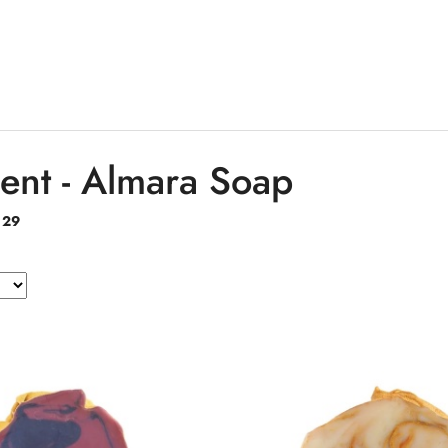
ent - Almara Soap
:
29