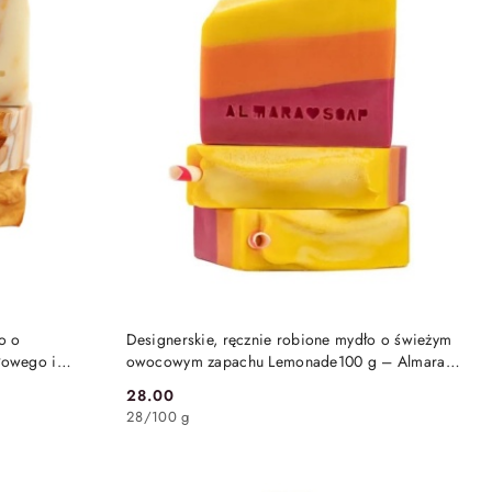
DO KOSZYKA
o o
Designerskie, ręcznie robione mydło o świeżym
łowego i
owocowym zapachu Lemonade100 g – Almara
00 g – Almara
Soap
28.00
Cena:
28
/
100 g