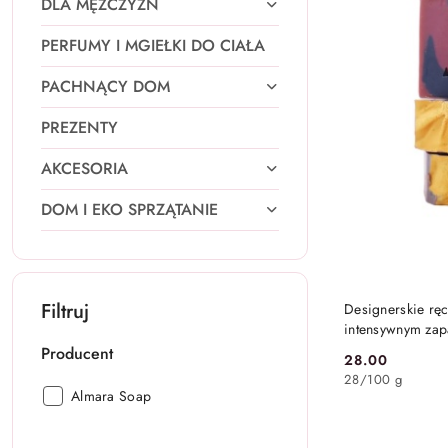
DLA MĘŻCZYZN
PERFUMY I MGIEŁKI DO CIAŁA
PACHNĄCY DOM
PREZENTY
AKCESORIA
DOM I EKO SPRZĄTANIE
Filtruj
Designerskie rę
intensywnym zap
100 g – Almara
Producent
28.00
Cena:
28
/
100 g
Producent:
Almara Soap