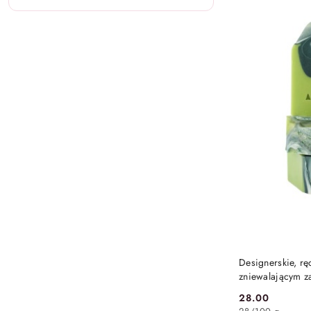
Designerskie, rę
zniewalającym z
100 g – Almara
28.00
Cena: