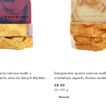
DO KOSZYKA
DO KOSZYKA
cznie robione mydło o
Designerskie ręcznie robione mydł
achu owoców leśnych Blackberry
orientalnym zapachu drzewa sanda
 Soap
paczuli Sandalwood & Patchouli 1
28.00
Cena:
Soap
28
/
100 g
Nowość