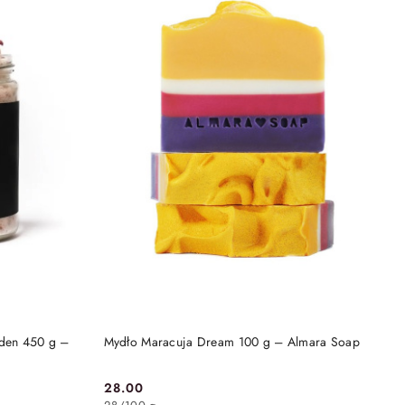
DO KOSZYKA
rden 450 g –
Mydło Maracuja Dream 100 g – Almara Soap
28.00
Cena: