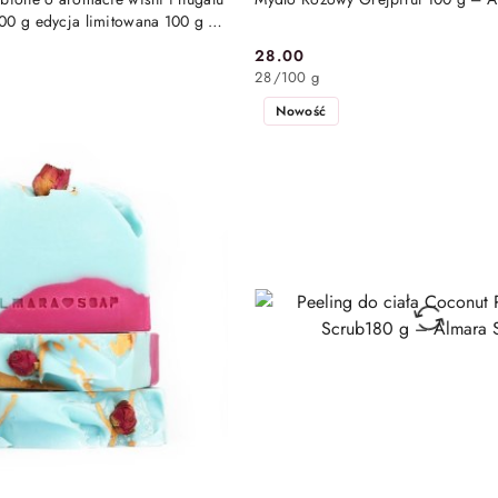
00 g edycja limitowana 100 g –
28.00
Cena:
28
/
100 g
Nowość