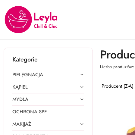
Przejdź do treści głównej
Przejdź do wyszukiwarki
Przejdź do moje konto
Przejdź do menu głównego
Przejdź do stopki
Produc
Kategorie
Liczba produktów
PIELĘGNACJA
Zastosowano
Sortuj
KĄPIEL
według
sortowanie:
MYDŁA
Producent
(Z-
OCHRONA SPF
A).
MAKIJAŻ