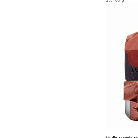
28
/
100 g
Mydło ręcznie ro