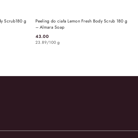
DO KOSZYKA
dy Scrub180 g
Peeling do ciała Lemon Fresh Body Scrub 180 g
– Almara Soap
43.00
Cena:
23.89
/
100 g