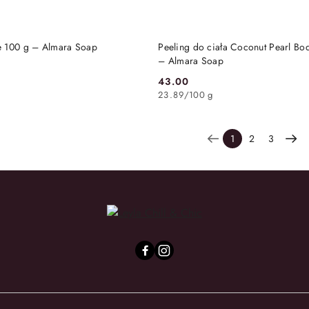
DO KOSZYKA
DO KOSZYKA
e 100 g – Almara Soap
Peeling do ciała Coconut Pearl Bo
– Almara Soap
43.00
Cena:
23.89
/
100 g
1
2
3