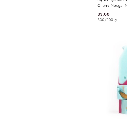
Cherry Nougat 1
Almara Soap
33.00
Cena:
330
/
100 g