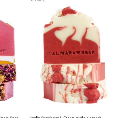
28
/
100 g
DO KOSZYKA
Almara Soap
Mydło Strawberry & Cream mydło o zapachu