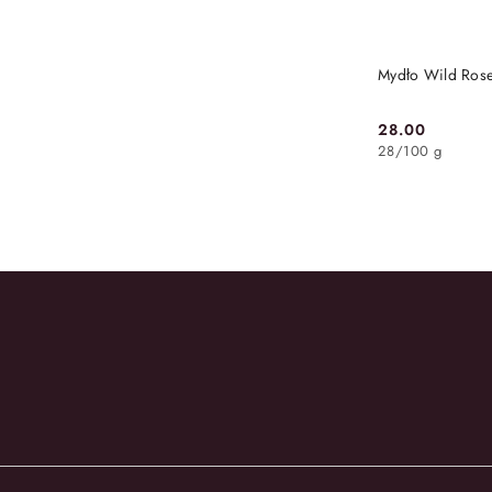
Mydło Wild Ros
28.00
Cena:
28
/
100 g