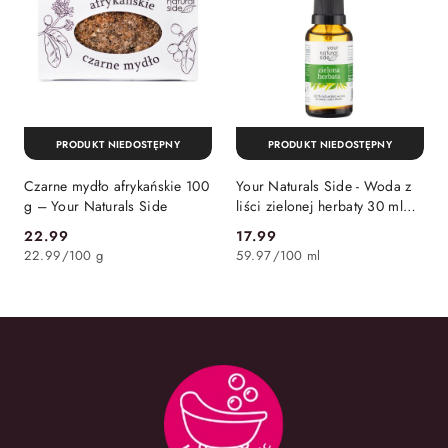
PRODUKT NIEDOSTĘPNY
PRODUKT NIEDOSTĘPNY
Czarne mydło afrykańskie 100
Your Naturals Side - Woda z
g – Your Naturals Side
liści zielonej herbaty 30 ml
spray
22.99
17.99
Cena:
Cena:
22.99
/
100 g
59.97
/
100 ml