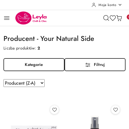
Moje konto
Przejdź do treści głównej
Przejdź do wyszukiwarki
Przejdź do moje konto
Przejdź do menu głównego
Przejdź do stopki
Producent - Your Natural Side
Liczba produktów:
2
Kategorie
Filtruj
Zastosowano
Sortuj
według
sortowanie:
Producent
(Z-
A).