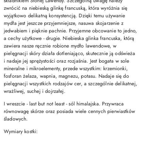
składnikiem Słonej Lawendy. Szczególną uwagę należy
zwrócić na niebieską glinkę francuską, która wyróżnia się
wyjątkowo delikatną konsystencją. Dzięki temu używanie
mydła jest jeszcze przyjemniejsze, nasuwa skojarzenie z
jedwabiem i pięknie pachnie. Przyjemne obcowanie to jedno,
a cechy użytkowe - drugie. Niebieska glinka francuska, którą
zawiera nasze ręcznie robione mydło lawendowe, w
pielęgnacji skóry działa dotleniająco, skutecznie ją odświeża
i nadaje jej sprężystości oraz rozjaśnia. Jest bogata w sole
mineralne i mikroelementy, przede wszystkim: krzemionki,
fosforan żelaza, wapnia, magnezu, potasu. Nadaje się do
pielęgnacji wszystkich rodzajów cer, a szczególnie delikatnej,
wrażliwej, suchej i dojrzałej.
I wreszcie - last but not least - sól himalajska. Przywraca
równowagę skórze oraz posiada wiele cennych pierwiastków
śladowych.
Wymiary kostki: