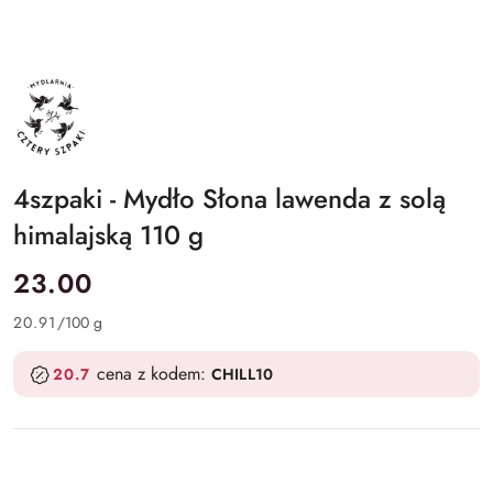
4SZPAKI
4szpaki - Mydło Słona lawenda z solą
himalajską 110 g
cena:
23.00
20.91
/
100 g
cena z kodem:
20.7
CHILL10