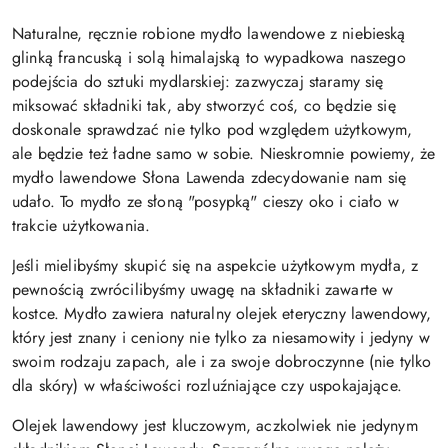
Naturalne, ręcznie robione mydło lawendowe z niebieską
glinką francuską i solą himalajską to wypadkowa naszego
podejścia do sztuki mydlarskiej: zazwyczaj staramy się
miksować składniki tak, aby stworzyć coś, co będzie się
doskonale sprawdzać nie tylko pod względem użytkowym,
ale będzie też ładne samo w sobie. Nieskromnie powiemy, że
mydło lawendowe Słona Lawenda zdecydowanie nam się
udało. To mydło ze słoną "posypką" cieszy oko i ciało w
trakcie użytkowania.
Jeśli mielibyśmy skupić się na aspekcie użytkowym mydła, z
pewnością zwrócilibyśmy uwagę na składniki zawarte w
kostce. Mydło zawiera naturalny olejek eteryczny lawendowy,
który jest znany i ceniony nie tylko za niesamowity i jedyny w
swoim rodzaju zapach, ale i za swoje dobroczynne (nie tylko
dla skóry) w właściwości rozluźniające czy uspokajające.
Olejek lawendowy jest kluczowym, aczkolwiek nie jedynym