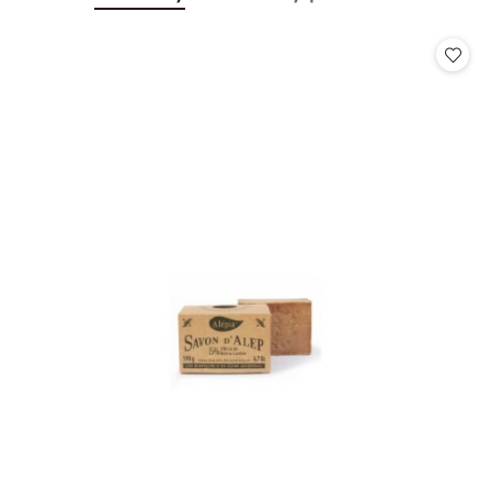
Pomiń karuzelę produktów
o
o
statusie:
statusie: