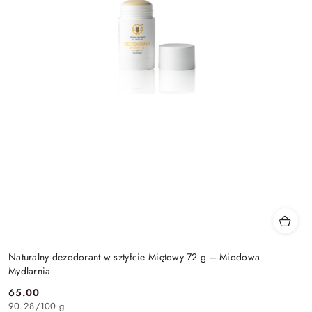
Naturalny dezodorant w sztyfcie Miętowy 72 g – Miodowa
Mydlarnia
65.00
Cena:
90.28
/
100 g