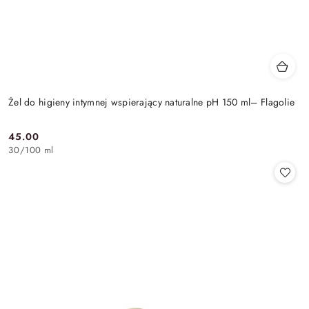
Żel do higieny intymnej wspierający naturalne pH 150 ml– Flagolie
45.00
Cena:
30
/
100 ml