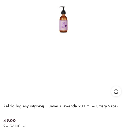
Żel do higieny intymnej - Owies i lawenda 200 ml – Cztery Szpaki
49.00
Cena:
24.5
/
100 ml