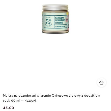
Naturalny dezodorant w kremie Cytrusowo-ziołowy z dodatkiem
sody 60 ml – 4szpaki
45.00
Cena: