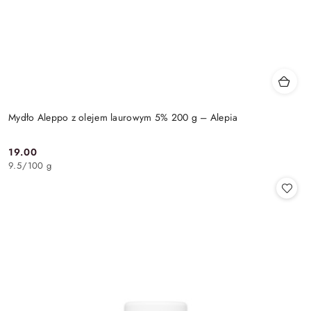
Mydło Aleppo z olejem laurowym 5% 200 g – Alepia
19.00
Cena:
9.5
/
100 g