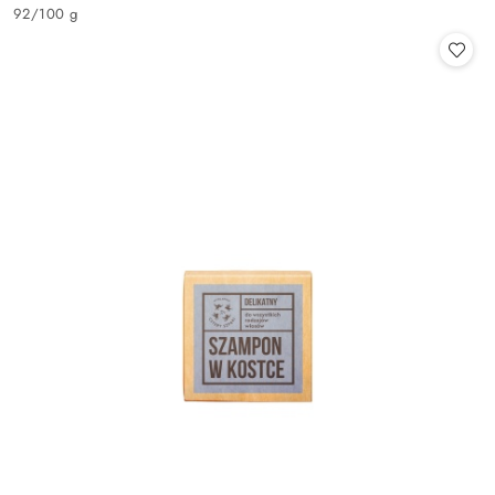
Cena:
92
/
100 g