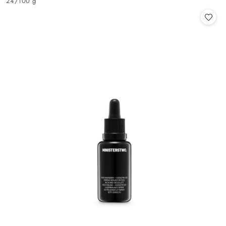
24
/
100 g