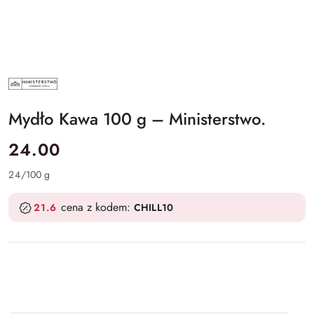
MINISTERSTWO
DOBREGO
MYDŁA
Mydło Kawa 100 g – Ministerstwo.
cena:
24.00
24
/
100 g
cena z kodem:
21.6
CHILL10