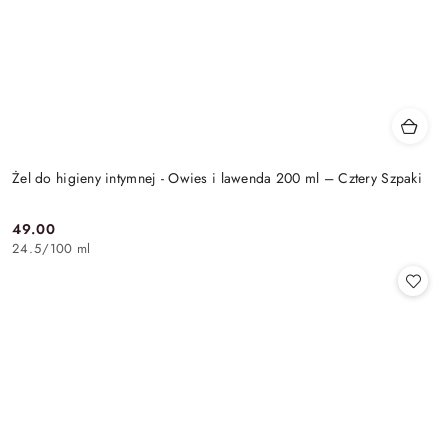
Żel do higieny intymnej - Owies i lawenda 200 ml – Cztery Szpaki
49.00
Cena:
24.5
/
100 ml