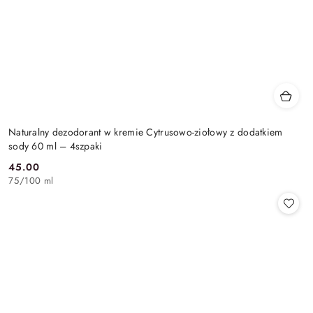
Naturalny dezodorant w kremie Cytrusowo-ziołowy z dodatkiem
sody 60 ml – 4szpaki
45.00
Cena:
75
/
100 ml