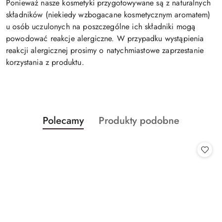
Ponieważ nasze kosmetyki przygotowywane są z naturalnych
składników (niekiedy wzbogacane kosmetycznym aromatem)
u osób uczulonych na poszczególne ich składniki mogą
powodować reakcje alergiczne. W przypadku wystąpienia
reakcji alergicznej prosimy o natychmiastowe zaprzestanie
korzystania z produktu.
Produkty
Produkty
Polecamy
Produkty podobne
Pomiń karuzelę produktów
o
o
statusie:
statusie: