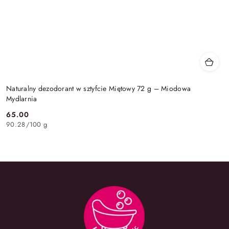
Naturalny dezodorant w sztyfcie Miętowy 72 g – Miodowa
Mydlarnia
65.00
Cena:
90.28
/
100 g