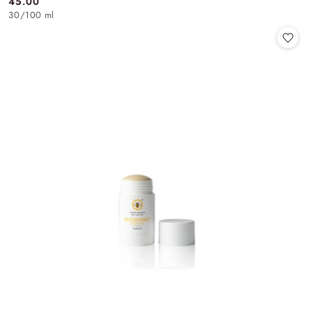
45.00
Cena:
30
/
100 ml