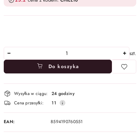
25.2
CHILL10
Ilość
szt.
Do koszyka
Dostępność
Wysyłka w ciągu:
24 godziny
i
Cena przesyłki:
11
dostawa
EAN:
8594190760551