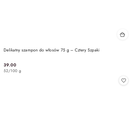
Delikatny szampon do włosów 75 g – Cztery Szpaki
39.00
Cena:
52
/
100 g