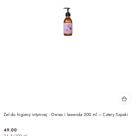
Żel do higieny intymnej - Owies i lawenda 200 ml – Cztery Szpaki
49.00
Cena:
24.5
/
100 ml