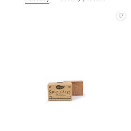
Pomiń karuzelę produktów
o
o
statusie:
statusie: