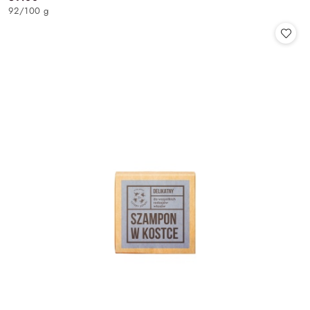
Cena:
92
/
100 g