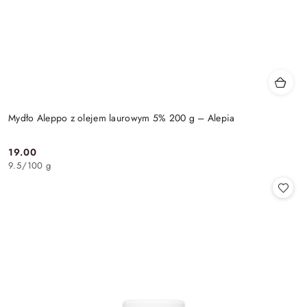
Mydło Aleppo z olejem laurowym 5% 200 g – Alepia
19.00
Cena:
9.5
/
100 g