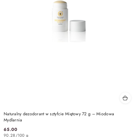
Naturalny dezodorant w sztyfcie Miętowy 72 g – Miodowa
Mydlarnia
65.00
Cena:
90.28
/
100 g