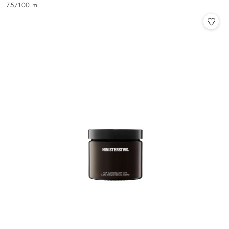
Cena:
75
/
100 ml