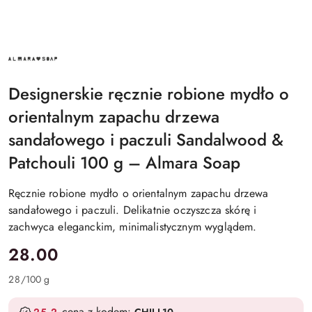
ALMARA
SOAP
Designerskie ręcznie robione mydło o
orientalnym zapachu drzewa
sandałowego i paczuli Sandalwood &
Patchouli 100 g – Almara Soap
Ręcznie robione mydło o orientalnym zapachu drzewa
sandałowego i paczuli. Delikatnie oczyszcza skórę i
zachwyca eleganckim, minimalistycznym wyglądem.
cena:
28.00
28
/
100 g
cena z kodem: