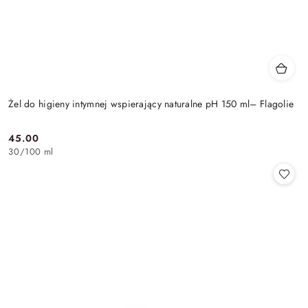
Żel do higieny intymnej wspierający naturalne pH 150 ml– Flagolie
45.00
Cena:
30
/
100 ml