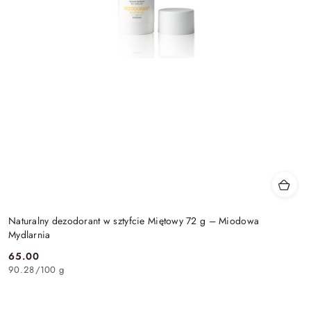
Naturalny dezodorant w sztyfcie Miętowy 72 g – Miodowa
Mydlarnia
65.00
Cena:
90.28
/
100 g