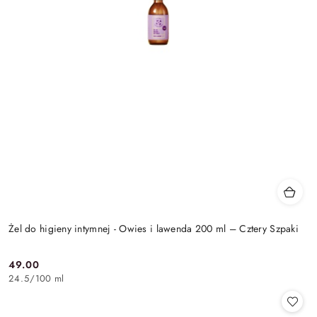
Żel do higieny intymnej - Owies i lawenda 200 ml – Cztery Szpaki
49.00
Cena:
24.5
/
100 ml