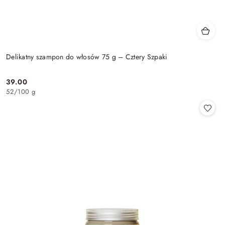
Delikatny szampon do włosów 75 g – Cztery Szpaki
39.00
Cena:
52
/
100 g