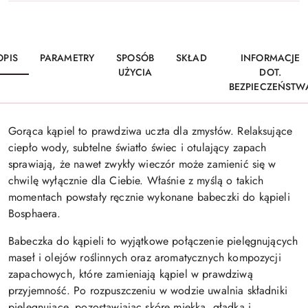
OPIS
PARAMETRY
SPOSÓB
SKŁAD
INFORMACJE
UŻYCIA
DOT.
BEZPIECZEŃSTW
Gorąca kąpiel to prawdziwa uczta dla zmysłów. Relaksujące
ciepło wody, subtelne światło świec i otulający zapach
sprawiają, że nawet zwykły wieczór może zamienić się w
chwilę wyłącznie dla Ciebie. Właśnie z myślą o takich
momentach powstały ręcznie wykonane babeczki do kąpieli
Bosphaera.
Babeczka do kąpieli to wyjątkowe połączenie pielęgnujących
maseł i olejów roślinnych oraz aromatycznych kompozycji
zapachowych, które zamieniają kąpiel w prawdziwą
przyjemność. Po rozpuszczeniu w wodzie uwalnia składniki
pielęgnujące, pozostawiając skórę miękką, gładką i