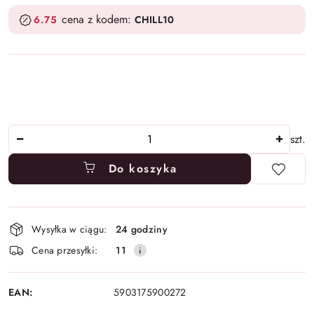
cena z kodem:
6.75
CHILL10
Ilość
szt.
Do koszyka
Dostępność
Wysyłka w ciągu:
24 godziny
i
Cena przesyłki:
11
dostawa
EAN:
5903175900272