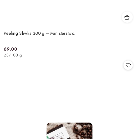
Peeling Śliwka 300 g – Ministerstwo.
69.00
Cena:
23
/
100 g