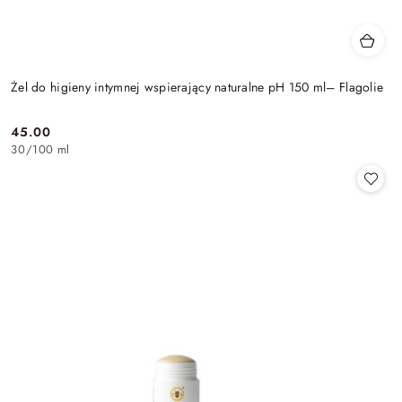
Żel do higieny intymnej wspierający naturalne pH 150 ml– Flagolie
45.00
Cena:
30
/
100 ml