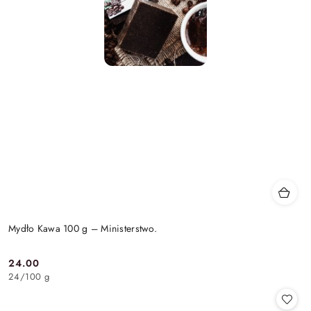
Mydło Kawa 100 g – Ministerstwo.
24.00
Cena:
24
/
100 g