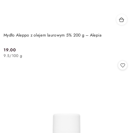
Mydło Aleppo z olejem laurowym 5% 200 g – Alepia
19.00
Cena:
9.5
/
100 g