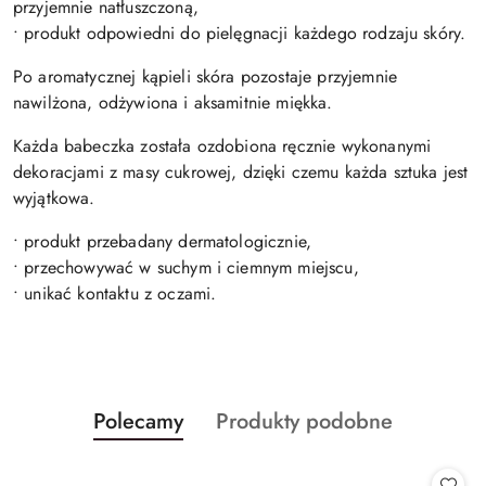
przyjemnie natłuszczoną,
• produkt odpowiedni do pielęgnacji każdego rodzaju skóry.
Po aromatycznej kąpieli skóra pozostaje przyjemnie
nawilżona, odżywiona i aksamitnie miękka.
Każda babeczka została ozdobiona ręcznie wykonanymi
dekoracjami z masy cukrowej, dzięki czemu każda sztuka jest
wyjątkowa.
• produkt przebadany dermatologicznie,
• przechowywać w suchym i ciemnym miejscu,
• unikać kontaktu z oczami.
Produkty
Produkty
Polecamy
Produkty podobne
Pomiń karuzelę produktów
o
o
statusie:
statusie: