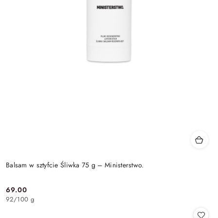
Balsam w sztyfcie Śliwka 75 g – Ministerstwo.
69.00
Cena:
92
/
100 g