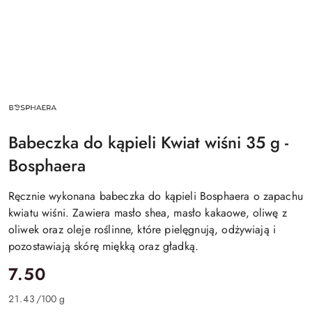
NAZWA
PRODUCENTA:
BOSPHAERA
Babeczka do kąpieli Kwiat wiśni 35 g -
Bosphaera
Ręcznie wykonana babeczka do kąpieli Bosphaera o zapachu
kwiatu wiśni. Zawiera masło shea, masło kakaowe, oliwę z
oliwek oraz oleje roślinne, które pielęgnują, odżywiają i
pozostawiają skórę miękką oraz gładką.
cena:
7.50
21.43
/
100 g