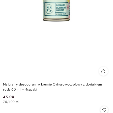
Naturalny dezodorant w kremie Cytrusowo-ziołowy z dodatkiem
sody 60 ml – 4szpaki
45.00
Cena:
75
/
100 ml