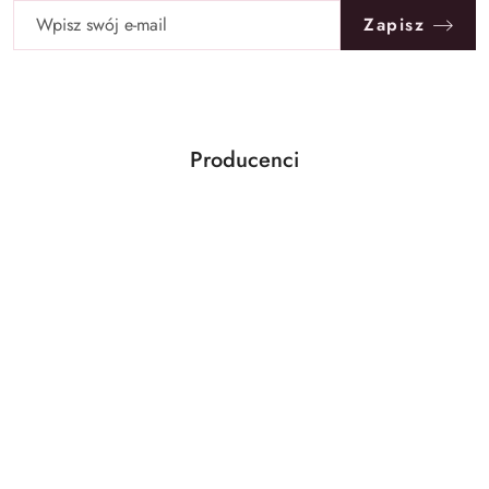
Zapisz
Producenci
Pomiń karuzelę producentów
Ben&Anna