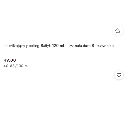
Nawilżający peeling Bałtyk 120 ml – Manufaktura Bursztynnika
49.00
Cena:
40.83
/
100 ml