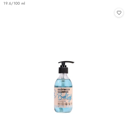
Cena:
19.6
/
100 ml