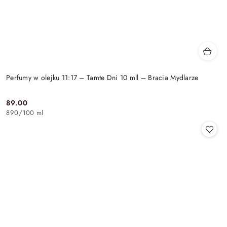
Perfumy w olejku 11:17 – Tamte Dni 10 mll – Bracia Mydlarze
89.00
Cena:
890
/
100 ml