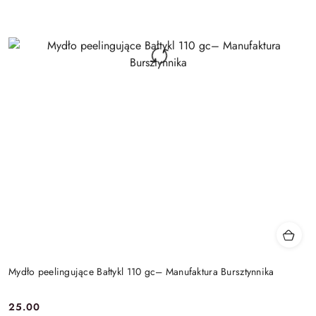
Mydło peelingujące Bałtykl 110 gc– Manufaktura Bursztynnika
25.00
Cena: