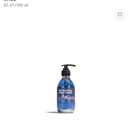
Cena:
32.67
/
100 ml