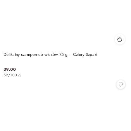
Delikatny szampon do włosów 75 g – Cztery Szpaki
39.00
Cena:
52
/
100 g