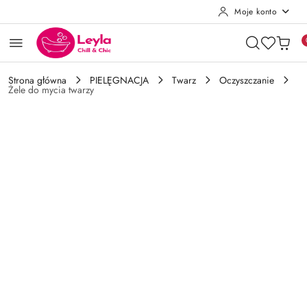
Moje konto
Przejdź do treści głównej
Przejdź do wyszukiwarki
Przejdź do moje konto
Przejdź do menu głównego
Przejdź do opisu produktu
Przejdź do stopki
Strona główna
PIELĘGNACJA
Twarz
Oczyszczanie
Żele do mycia twarzy