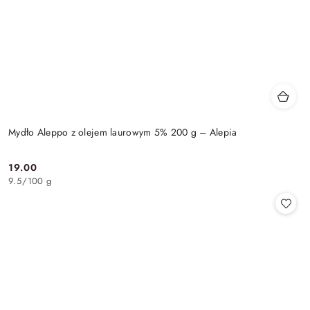
Mydło Aleppo z olejem laurowym 5% 200 g – Alepia
19.00
Cena:
9.5
/
100 g