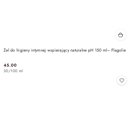
Żel do higieny intymnej wspierający naturalne pH 150 ml– Flagolie
45.00
Cena:
30
/
100 ml