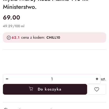
Ministerstwo.
cena:
69.00
49.29
/
100 ml
cena z kodem:
62.1
CHILL10
Ilość
szt.
Do koszyka
Dostępność