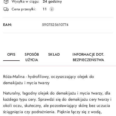
Wysyłka w ciągu:
24 godziny
i
Cena przesyłki:
11
dostawa
EAN:
5907525610774
OPIS
SPOSÓB
SKŁAD
INFORMACJE DOT.
UŻYCIA
BEZPIECZEŃSTWA
Róża-Malina - hydrofilowy, oczyszczający olejek do
demakijażu i mycia twarzy
Naturalny, łagodny olejek do demakijażu i mycia twarzy, dla
każdego typu cery. Sprawdzi się do demakijażu cery twarzy i
okoli oczu, skuteczny, ale pozostawiający skórę bez uczucia
ściągnięcia czy podrażnienia. Pięknie łączy się z wodą,