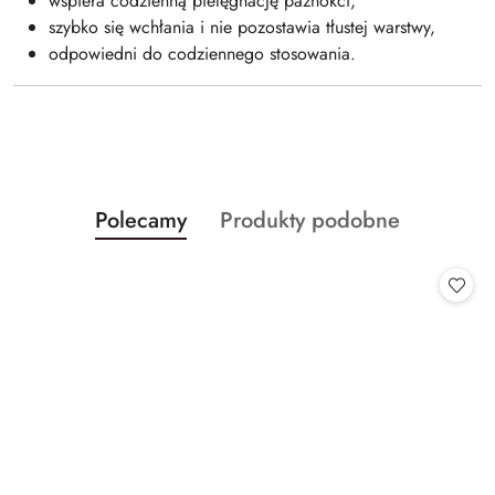
wspiera codzienną pielęgnację paznokci,
szybko się wchłania i nie pozostawia tłustej warstwy,
odpowiedni do codziennego stosowania.
Produkty
Produkty
Polecamy
Produkty podobne
Pomiń karuzelę produktów
o
o
statusie:
statusie: