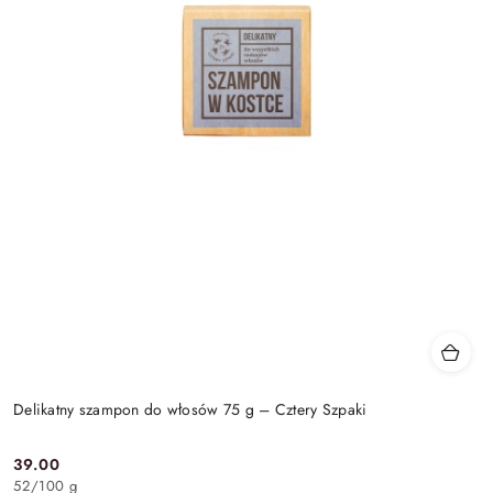
Delikatny szampon do włosów 75 g – Cztery Szpaki
39.00
Cena:
52
/
100 g