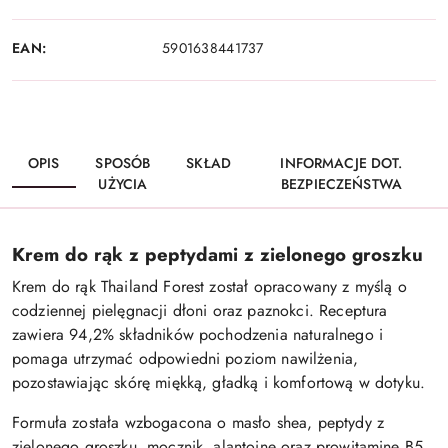
EAN:
5901638441737
OPIS
SPOSÓB
SKŁAD
INFORMACJE DOT.
UŻYCIA
BEZPIECZEŃSTWA
Krem do rąk z peptydami z zielonego groszku
Krem do rąk Thailand Forest został opracowany z myślą o
codziennej pielęgnacji dłoni oraz paznokci. Receptura
zawiera 94,2% składników pochodzenia naturalnego i
pomaga utrzymać odpowiedni poziom nawilżenia,
pozostawiając skórę miękką, gładką i komfortową w dotyku.
Formuła została wzbogacona o masło shea, peptydy z
zielonego groszku, mocznik, alantoinę oraz prowitaminę B5.