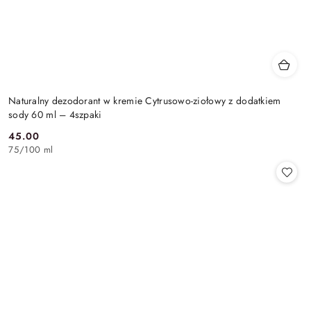
Naturalny dezodorant w kremie Cytrusowo-ziołowy z dodatkiem
sody 60 ml – 4szpaki
45.00
Cena:
75
/
100 ml