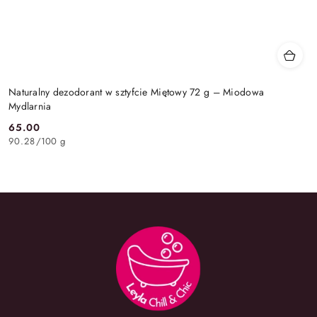
Naturalny dezodorant w sztyfcie Miętowy 72 g – Miodowa
Mydlarnia
65.00
Cena:
90.28
/
100 g