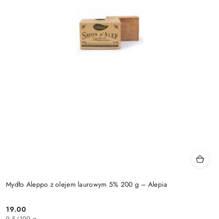
Mydło Aleppo z olejem laurowym 5% 200 g – Alepia
19.00
Cena:
9.5
/
100 g