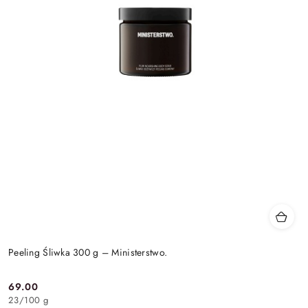
Peeling Śliwka 300 g – Ministerstwo.
69.00
Cena:
23
/
100 g