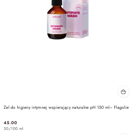
Żel do higieny intymnej wspierający naturalne pH 150 ml– Flagolie
45.00
Cena:
30
/
100 ml