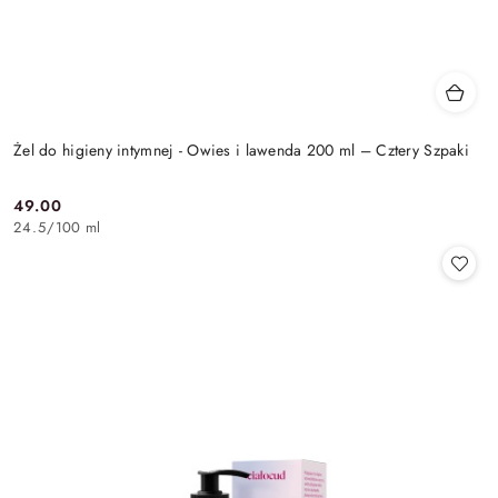
Żel do higieny intymnej - Owies i lawenda 200 ml – Cztery Szpaki
49.00
Cena:
24.5
/
100 ml