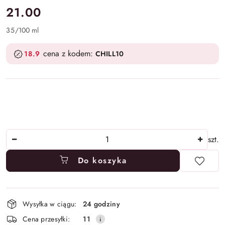
cena:
21.00
35
/
100 ml
cena z kodem:
18.9
CHILL10
Ilość
szt.
Do koszyka
Dostępność
Wysyłka w ciągu:
24 godziny
i
Cena przesyłki:
11
dostawa