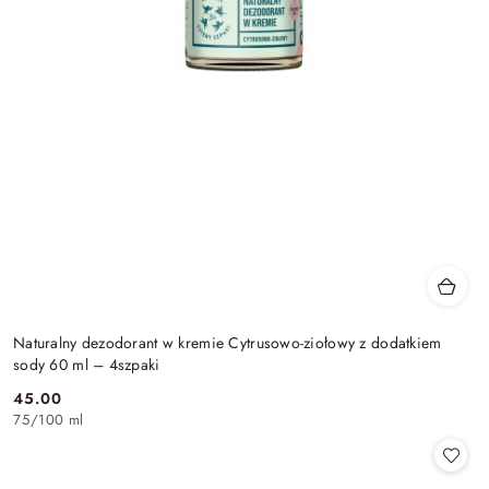
Naturalny dezodorant w kremie Cytrusowo-ziołowy z dodatkiem
sody 60 ml – 4szpaki
45.00
Cena:
75
/
100 ml