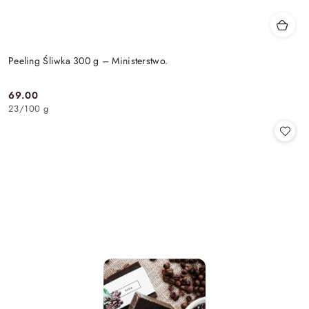
Peeling Śliwka 300 g – Ministerstwo.
69.00
Cena:
23
/
100 g