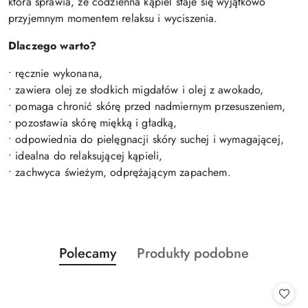
która sprawia, że codzienna kąpiel staje się wyjątkowo
przyjemnym momentem relaksu i wyciszenia.
Dlaczego warto?
• ręcznie wykonana,
• zawiera olej ze słodkich migdałów i olej z awokado,
• pomaga chronić skórę przed nadmiernym przesuszeniem,
• pozostawia skórę miękką i gładką,
• odpowiednia do pielęgnacji skóry suchej i wymagającej,
• idealna do relaksującej kąpieli,
• zachwyca świeżym, odprężającym zapachem.
Produkty
Produkty
Polecamy
Produkty podobne
Pomiń karuzelę produktów
o
o
statusie:
statusie: