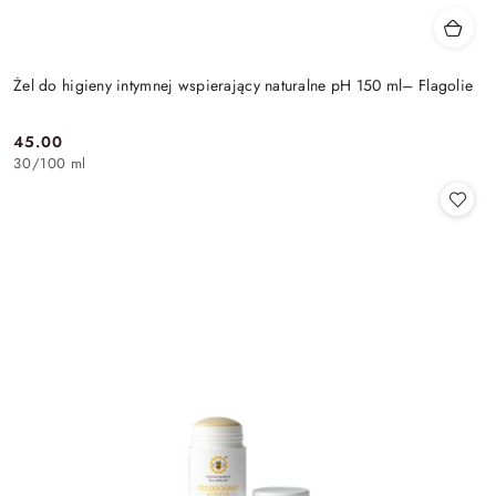
Żel do higieny intymnej wspierający naturalne pH 150 ml– Flagolie
45.00
Cena:
30
/
100 ml