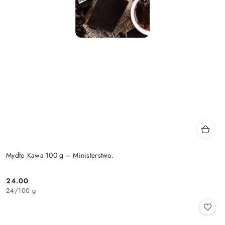
Mydło Kawa 100 g – Ministerstwo.
24.00
Cena:
24
/
100 g