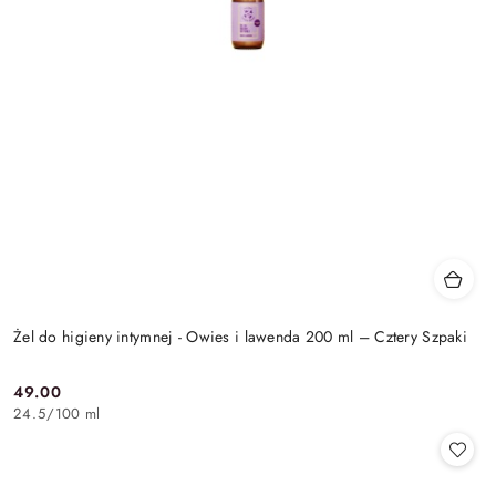
Żel do higieny intymnej - Owies i lawenda 200 ml – Cztery Szpaki
49.00
Cena:
24.5
/
100 ml