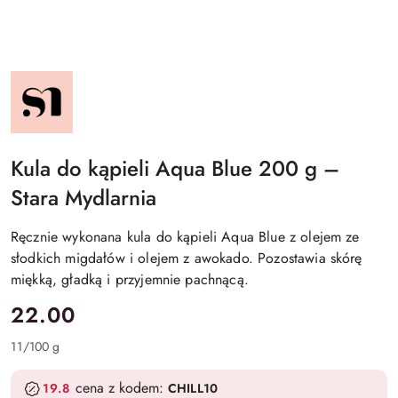
NAZWA
PRODUCENTA:
STARA
MYDLARNIA
Kula do kąpieli Aqua Blue 200 g –
Stara Mydlarnia
Ręcznie wykonana kula do kąpieli Aqua Blue z olejem ze
słodkich migdałów i olejem z awokado. Pozostawia skórę
miękką, gładką i przyjemnie pachnącą.
cena:
22.00
11
/
100 g
cena z kodem:
19.8
CHILL10