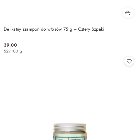
Delikatny szampon do włosów 75 g – Cztery Szpaki
39.00
Cena:
52
/
100 g