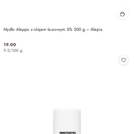
Mydło Aleppo z olejem laurowym 5% 200 g – Alepia
19.00
Cena:
9.5
/
100 g