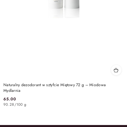
Naturalny dezodorant w sztyfcie Miętowy 72 g – Miodowa
Mydlarnia
65.00
Cena:
90.28
/
100 g