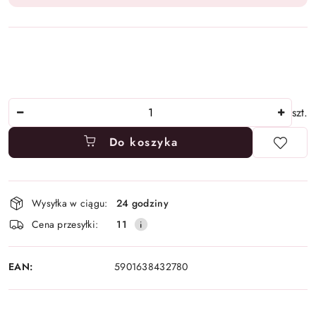
Ilość
szt.
Do koszyka
Dostępność
Wysyłka w ciągu:
24 godziny
i
Cena przesyłki:
11
dostawa
EAN:
5901638432780