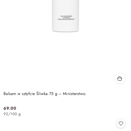
Balsam w sztyfcie Śliwka 75 g – Ministerstwo.
69.00
Cena:
92
/
100 g