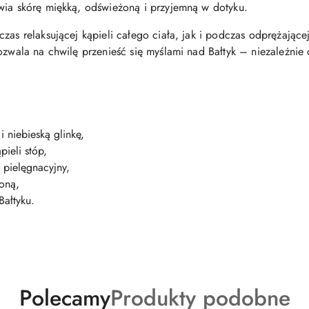
wia skórę miękką, odświeżoną i przyjemną w dotyku.
zas relaksującej kąpieli całego ciała, jak i podczas odprężającej
ozwala na chwilę przenieść się myślami nad Bałtyk – niezależnie
i niebieską glinkę,
pieli stóp,
 pielęgnacyjny,
oną,
ałtyku.
Produkty
Produkty
Polecamy
Produkty podobne