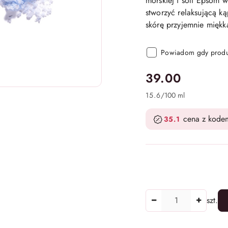
morskiej i soli Epsom 
stworzyć relaksującą ką
skórę przyjemnie miękk
Powiadom gdy produk
cena:
39.00
15.6
/
100 ml
cena z kode
35.1
Ilość
szt.