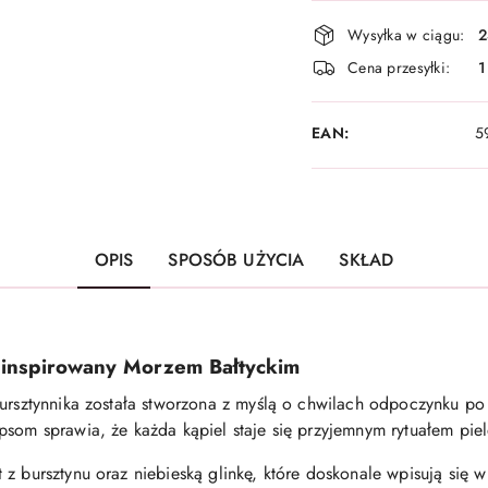
Dostępność
Wysyłka w ciągu:
2
i
Cena przesyłki:
1
dostawa
EAN:
5
OPIS
SPOSÓB UŻYCIA
SKŁAD
s inspirowany Morzem Bałtyckim
Bursztynnika została stworzona z myślą o chwilach odpoczynku po
psom sprawia, że każda kąpiel staje się przyjemnym rytuałem pi
z bursztynu oraz niebieską glinkę, które doskonale wpisują się w