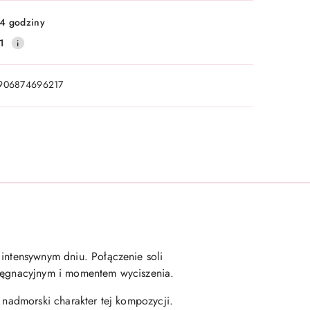
4 godziny
1
906874696217
 intensywnym dniu. Połączenie soli
elęgnacyjnym i momentem wyciszenia.
 nadmorski charakter tej kompozycji.