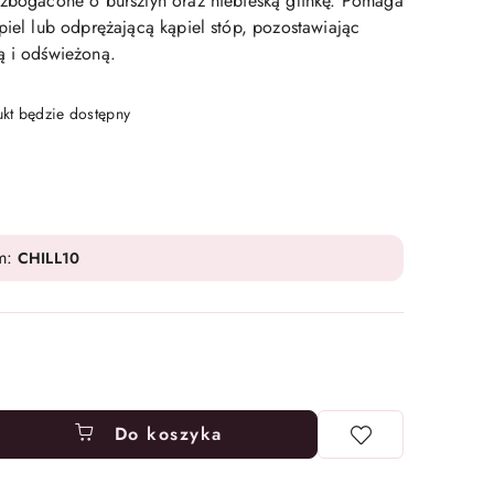
wzbogacone o bursztyn oraz niebieską glinkę. Pomaga
piel lub odprężającą kąpiel stóp, pozostawiając
ą i odświeżoną.
t będzie dostępny
m:
CHILL10
Do koszyka