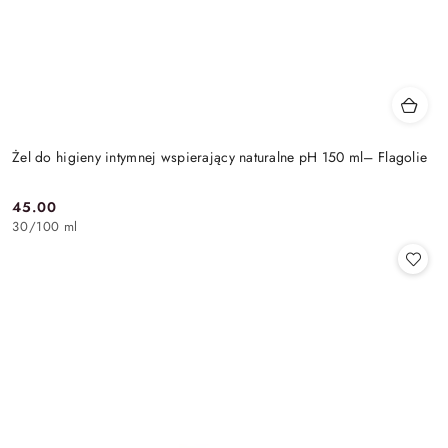
Żel do higieny intymnej wspierający naturalne pH 150 ml– Flagolie
45.00
Cena:
30
/
100 ml