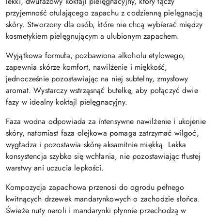
lekki, dwufazowy koktajl pielęgnacyjny, który łączy
przyjemność otulającego zapachu z codzienną pielęgnacją
skóry. Stworzony dla osób, które nie chcą wybierać między
kosmetykiem pielęgnującym a ulubionym zapachem.
Wyjątkowa formuła, pozbawiona alkoholu etylowego,
zapewnia skórze komfort, nawilżenie i miękkość,
jednocześnie pozostawiając na niej subtelny, zmysłowy
aromat. Wystarczy wstrząsnąć butelkę, aby połączyć dwie
fazy w idealny koktajl pielęgnacyjny.
Faza wodna odpowiada za intensywne nawilżenie i ukojenie
skóry, natomiast faza olejkowa pomaga zatrzymać wilgoć,
wygładza i pozostawia skórę aksamitnie miękką. Lekka
konsystencja szybko się wchłania, nie pozostawiając tłustej
warstwy ani uczucia lepkości.
Kompozycja zapachowa przenosi do ogrodu pełnego
kwitnących drzewek mandarynkowych o zachodzie słońca.
Świeże nuty neroli i mandarynki płynnie przechodzą w