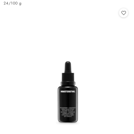
Cena:
24
/
100 g