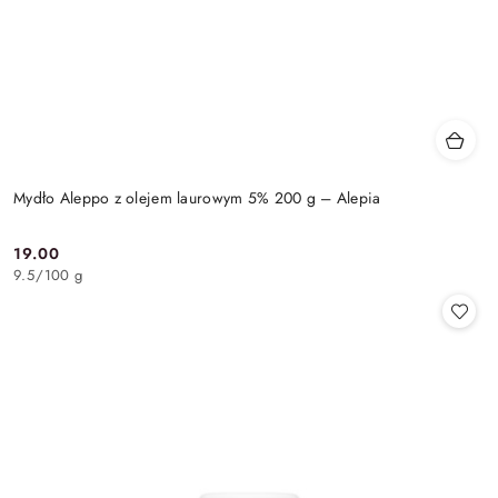
Mydło Aleppo z olejem laurowym 5% 200 g – Alepia
19.00
Cena:
9.5
/
100 g