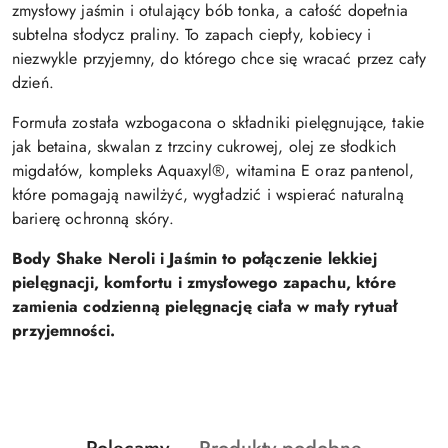
zmysłowy jaśmin i otulający bób tonka, a całość dopełnia
subtelna słodycz praliny. To zapach ciepły, kobiecy i
niezwykle przyjemny, do którego chce się wracać przez cały
dzień.
Formuła została wzbogacona o składniki pielęgnujące, takie
jak betaina, skwalan z trzciny cukrowej, olej ze słodkich
migdałów, kompleks Aquaxyl®, witamina E oraz pantenol,
które pomagają nawilżyć, wygładzić i wspierać naturalną
barierę ochronną skóry.
Body Shake Neroli i Jaśmin to połączenie lekkiej
pielęgnacji, komfortu i zmysłowego zapachu, które
zamienia codzienną pielęgnację ciała w mały rytuał
przyjemności.
Produkty
Produkty