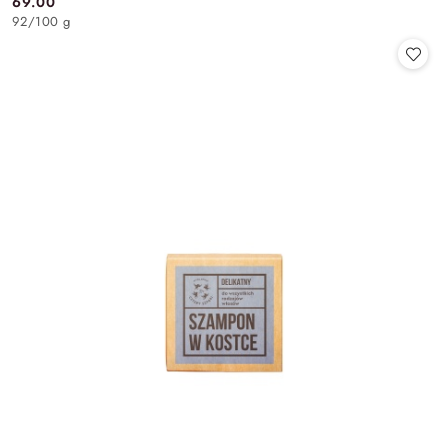
69.00
Cena:
92
/
100 g