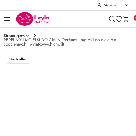
Moje konto
Przejdź do treści głównej
Przejdź do wyszukiwarki
Przejdź do moje konto
Przejdź do menu głównego
Przejdź do opisu produktu
Przejdź do stopki
Strona główna
PERFUMY I MGIEŁKI DO CIAŁA (Perfumy i mgiełki do ciała dla
codziennych i wyjątkowych chwil)
Bestseller