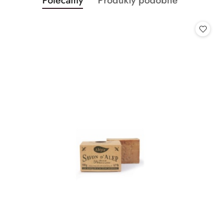
Polecamy
Produkty podobne
Pomiń karuzelę produktów
o
o
statusie:
statusie: