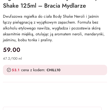
Shake 125ml – Bracia Mydlarze
Dwufazowa mgiełka do ciała Body Shake Neroli i Jaśmin
łączy pielęgnację z wyjątkowym zapachem. Formuła bez
alkoholu etylowego nawilża, wygładza i pozostawia skórę
aksamitnie miękką, otulając ją aromatem neroli, mandarynki,
jaśminu, bobu tonka i praliny.
cena:
59.00
47.2
/
100 ml
cena z kodem:
53.1
CHILL10
Ilość