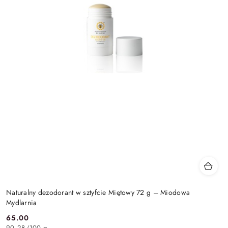
Naturalny dezodorant w sztyfcie Miętowy 72 g – Miodowa
Mydlarnia
65.00
Cena:
90.28
/
100 g