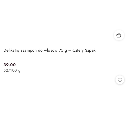
Delikatny szampon do włosów 75 g – Cztery Szpaki
39.00
Cena:
52
/
100 g