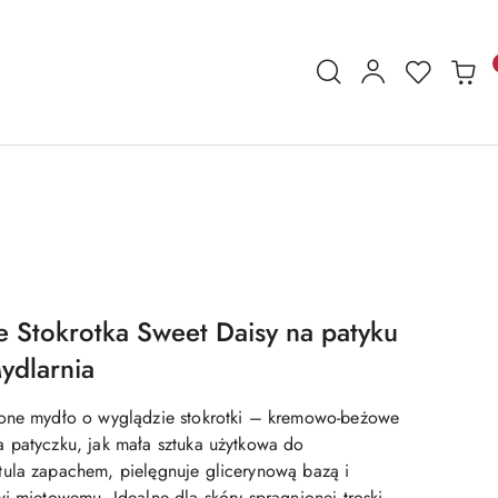
e Stokrotka Sweet Daisy na patyku
ydlarnia
ione mydło o wyglądzie stokrotki – kremowo-beżowe
 patyczku, jak mała sztuka użytkowa do
ula zapachem, pielęgnuje glicerynową bazą i
i miętowemu. Idealne dla skóry spragnionej troski