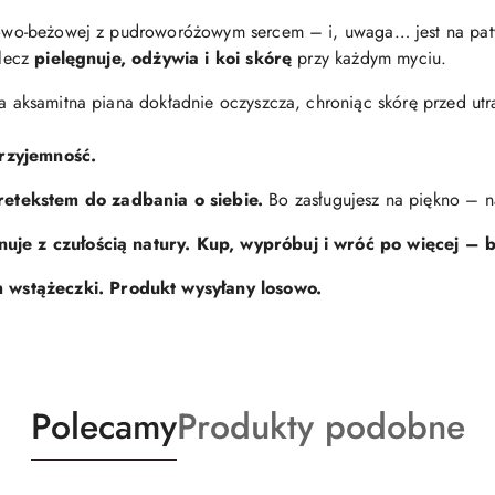
emowo-beżowej z pudroworóżowym sercem – i, uwaga… jest na paty
 lecz
pielęgnuje, odżywia i koi skórę
przy każdym myciu.
 a aksamitna piana dokładnie oczyszcza, chroniąc skórę przed utra
przyjemność.
etekstem do zadbania o siebie.
Bo zasługujesz na piękno – n
nuje z czułością natury. Kup, wypróbuj i wróć po więcej – b
wstążeczki. Produkt wysyłany losowo.
Produkty
Produkty
Polecamy
Produkty podobne
o
o