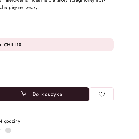
ocha piękne rzeczy.
m:
CHILL10
Do koszyka
4 godziny
1