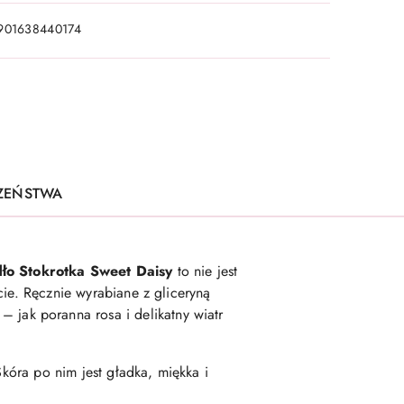
901638440174
CZEŃSTWA
ło Stokrotka Sweet Daisy
to nie jest
cie. Ręcznie wyrabiane z gliceryną
– jak poranna rosa i delikatny wiatr
Skóra po nim jest gładka, miękka i