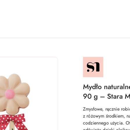
NAZWA
PRODUCENTA:
STARA
MYDLARNIA
Mydło naturaln
90 g – Stara M
Zmysłowe, ręcznie rob
z różowym środkiem, na
codziennego użycia. Ot
odświeża dzięki olejkow