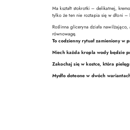
Ma kształt stokrotki – delikatnej, kr
tylko że ten nie roztapia się w dłoni –
Roślinna gliceryna działa nawilżająco,
równowagę.
To codzienny rytuał zamieniony w 
Niech każda kropla wody będzie pr
Zakochaj się w kostce, która pielęg
Mydło doteone w dwóch wariantach 
Pomiń karuzelę produktów