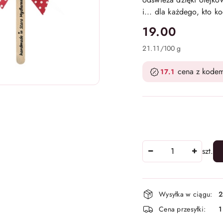
i... dla każdego, kto k
cena:
19.00
21.11
/
100 g
cena z kode
17.1
Ilość
szt.
Dostępność
Wysyłka w ciągu:
2
i
Cena przesyłki:
1
dostawa