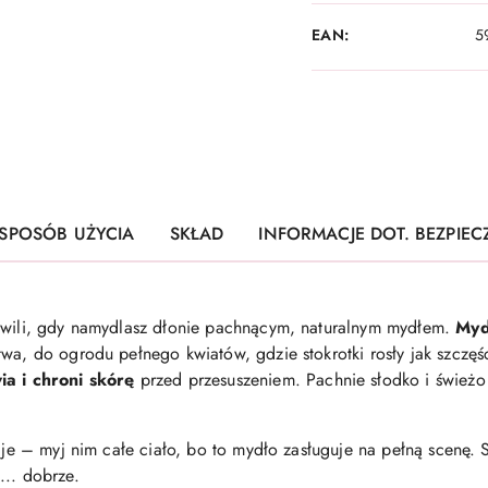
EAN:
5
SPOSÓB UŻYCIA
SKŁAD
INFORMACJE DOT. BEZPIE
chwili, gdy namydlasz dłonie pachnącym, naturalnym mydłem.
Myd
wa, do ogrodu pełnego kwiatów, gdzie stokrotki rosły jak szczęś
ia i chroni skórę
przed przesuszeniem. Pachnie słodko i świeżo 
o je – myj nim całe ciało, bo to mydło zasługuje na pełną scenę. 
... dobrze.