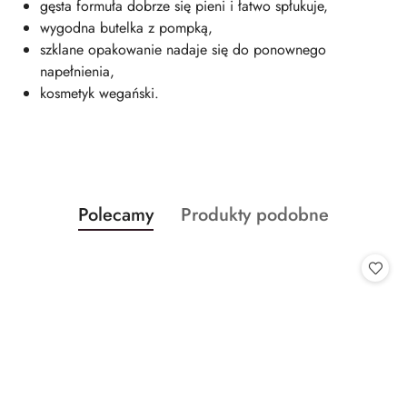
gęsta formuła dobrze się pieni i łatwo spłukuje,
wygodna butelka z pompką,
szklane opakowanie nadaje się do ponownego
napełnienia,
kosmetyk wegański.
Produkty
Produkty
Polecamy
Produkty podobne
Pomiń karuzelę produktów
o
o
statusie:
statusie: