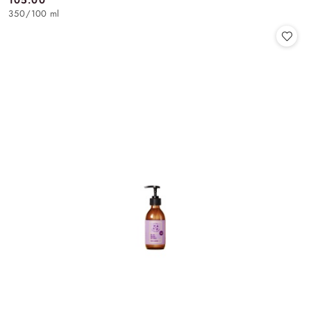
105.00
Cena:
350
/
100 ml