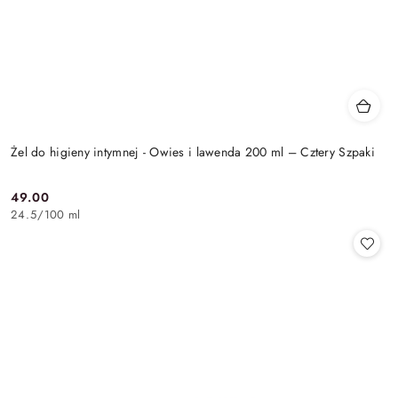
Żel do higieny intymnej - Owies i lawenda 200 ml – Cztery Szpaki
49.00
Cena:
24.5
/
100 ml