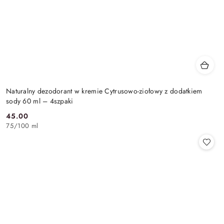
Naturalny dezodorant w kremie Cytrusowo-ziołowy z dodatkiem
sody 60 ml – 4szpaki
45.00
Cena:
75
/
100 ml