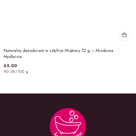
Naturalny dezodorant w sztyfcie Miętowy 72 g – Miodowa
Mydlarnia
65.00
Cena:
90.28
/
100 g