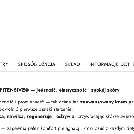
TRY
SPOSÓB UŻYCIA
SKŁAD
INFORMACJE DOT.
PITENSIVE® — jędrność, elastyczność i spokój skóry
tyczność i promienność — tak działa ten
zaawansowany krem pr
spowolnić pierwsze oznaki starzenia.
a, nawilża, regeneruje i odżywia
, przywracając skórze śwież
c — zapewnia pełen komfort pielęgnacji, który czuć z każdym dot