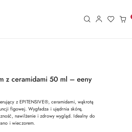
m z ceramidami 50 ml – eeny
nerujący z EPITENSIVE®, ceramidami, wąkrotą
uncji figowej. Wygładza i ujędrnia skórę,
czność, nawilżenie i zdrowy wygląd. Idealny do
 rano i wieczorem.