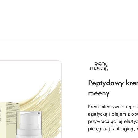
NAZWA
PRODUCENTA:
EENY
MEENY
Peptydowy kre
meeny
Krem intensywnie rege
azjatycką i olejem z op
przywracając jej elasty
pielęgnacji anti-aging,