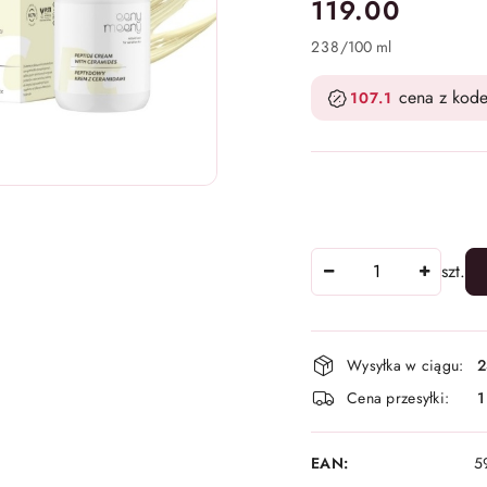
cena:
119.00
238
/
100 ml
cena z kod
107.1
Ilość
szt.
Dostępność
Wysyłka w ciągu:
2
i
Cena przesyłki:
1
dostawa
EAN:
5