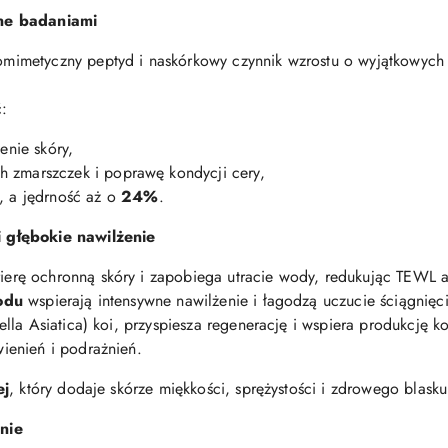
ne badaniami
iomimetyczny peptyd i naskórkowy czynnik wzrostu o wyjątkowyc
:
nie skóry,
 zmarszczek i poprawę kondycji cery,
, a jędrność aż o
24%
.
 głębokie nawilżenie
erę ochronną skóry i zapobiega utracie wody, redukując TEWL 
odu
wspierają intensywne nawilżenie i łagodzą uczucie ściągnięci
lla Asiatica) koi, przyspiesza regenerację i wspiera produkcję k
ienień i podrażnień.
ej
, który dodaje skórze miękkości, sprężystości i zdrowego blasku
nie