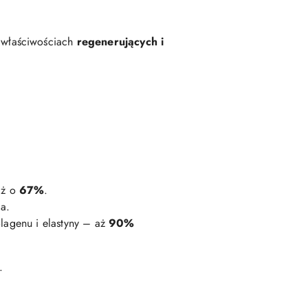
h właściwościach
regenerujących i
aż o
67%
.
a.
olagenu i elastyny – aż
90%
.