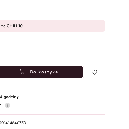
em:
CHILL10
Do koszyka
4 godziny
1
901414640750