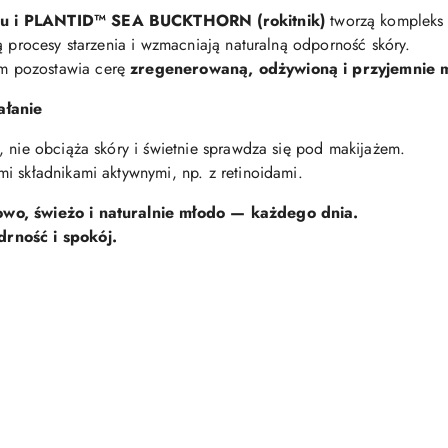
nu i PLANTID™ SEA BUCKTHORN (rokitnik)
tworzą kompleks 
ą procesy starzenia i wzmacniają naturalną odporność skóry.
em pozostawia cerę
zregenerowaną, odżywioną i przyjemnie 
ałanie
, nie obciąża skóry i świetnie sprawdza się pod makijażem.
i składnikami aktywnymi, np. z retinoidami.
owo, świeżo i naturalnie młodo — każdego dnia.
rność i spokój.