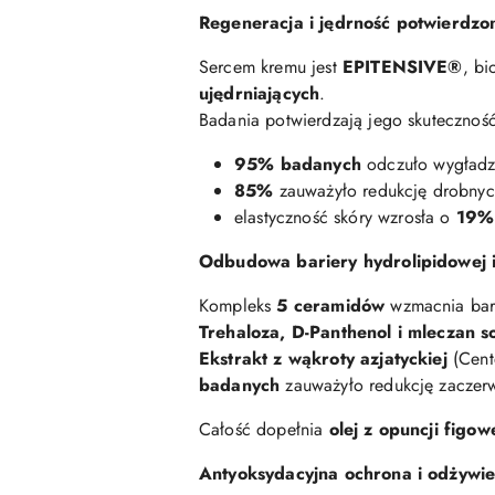
Regeneracja i jędrność potwierdzo
Sercem kremu jest
EPITENSIVE®
, b
ujędrniających
.
Badania potwierdzają jego skuteczność
95% badanych
odczuło wygładze
85%
zauważyło redukcję drobnych
elastyczność skóry wzrosła o
19%
Odbudowa bariery hydrolipidowej i
Kompleks
5 ceramidów
wzmacnia bari
Trehaloza, D-Panthenol i mleczan s
Ekstrakt z wąkroty azjatyckiej
(Cente
badanych
zauważyło redukcję zaczerw
Całość dopełnia
olej z opuncji figow
Antyoksydacyjna ochrona i odżywie