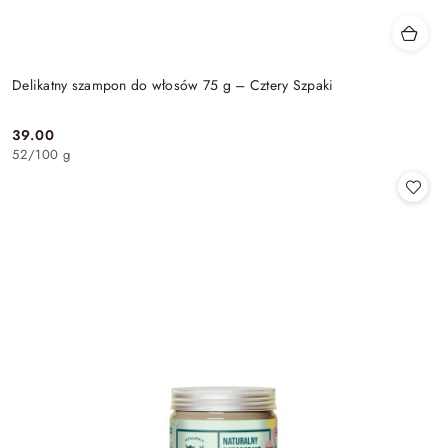
Delikatny szampon do włosów 75 g – Cztery Szpaki
39.00
Cena:
52
/
100 g