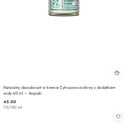
Naturalny dezodorant w kremie Cytrusowo-ziołowy z dodatkiem
sody 60 ml – 4szpaki
45.00
Cena:
75
/
100 ml