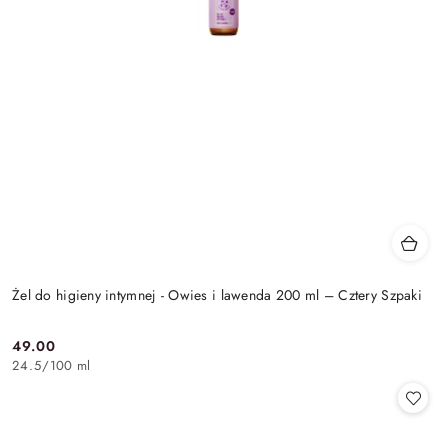
Żel do higieny intymnej - Owies i lawenda 200 ml – Cztery Szpaki
49.00
Cena:
24.5
/
100 ml