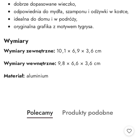
dobrze dopasowane wieczko,
odpowiednia do mydła, szamponu i odżywki w kostce,
idealna do domu i w podróży,
oryginalna grafika z motywem tygrysa.
Wymiary
Wymiary zewnętrzne:
10,1 × 6,9 × 3,6 cm
Wymiary wewnętrzne:
9,8 × 6,6 × 3,6 cm
Materiał:
aluminium
Produkty
Produkty
Polecamy
Produkty podobne
Pomiń karuzelę produktów
o
o
statusie:
statusie: