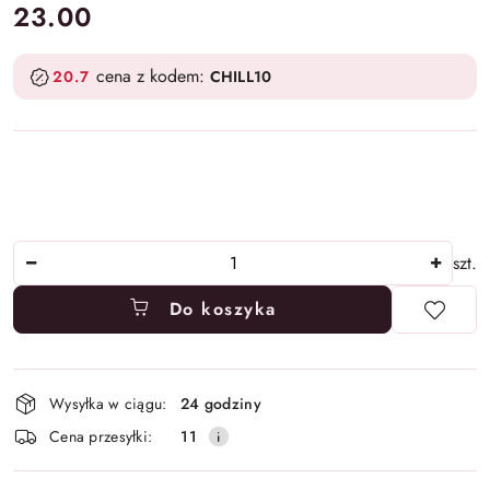
cena:
23.00
cena z kodem:
20.7
CHILL10
Ilość
szt.
Do koszyka
Dostępność
Wysyłka w ciągu:
24 godziny
i
Cena przesyłki:
11
dostawa