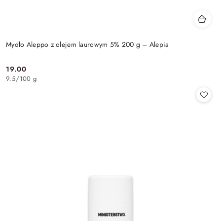
Mydło Aleppo z olejem laurowym 5% 200 g – Alepia
19.00
Cena:
9.5
/
100 g