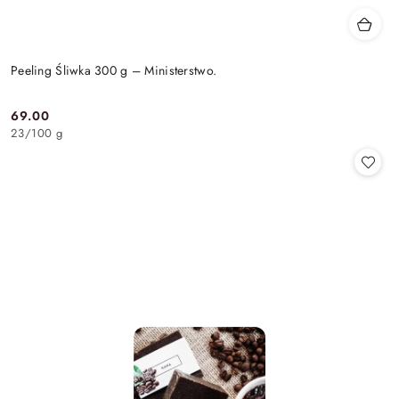
Peeling Śliwka 300 g – Ministerstwo.
69.00
Cena:
23
/
100 g