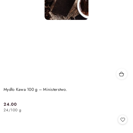
Mydło Kawa 100 g – Ministerstwo.
24.00
Cena:
24
/
100 g