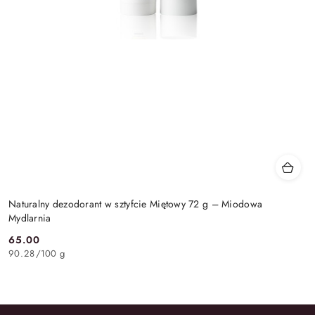
Naturalny dezodorant w sztyfcie Miętowy 72 g – Miodowa
Mydlarnia
65.00
Cena:
90.28
/
100 g