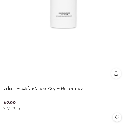
Balsam w sztyfcie Śliwka 75 g – Ministerstwo.
69.00
Cena:
92
/
100 g