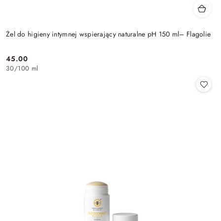
Żel do higieny intymnej wspierający naturalne pH 150 ml– Flagolie
45.00
Cena:
30
/
100 ml