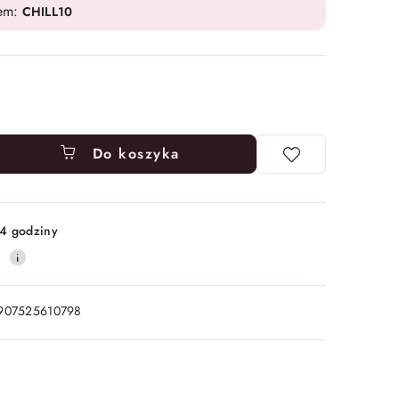
dem:
CHILL10
Do koszyka
4 godziny
0
907525610798