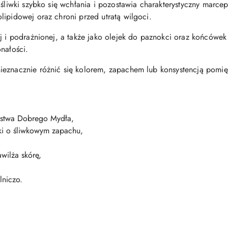
k śliwki szybko się wchłania i pozostawia charakterystyczny mar
lipidowej oraz chroni przed utratą wilgoci.
ej i podrażnionej, a także jako olejek do paznokci oraz końców
nałości.
ieznacznie różnić się kolorem, zapachem lub konsystencją pomię
rstwa Dobrego Mydła,
yki o śliwkowym zapachu,
wilża skórę,
lniczo.