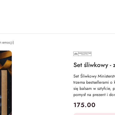
h emocji)
MINISTERSTWO
DOBREGO
MYDŁA
Set śliwkowy -
Set Śliwkowy Minister
trzema bestsellerami 
się balsam w sztyfcie, 
pomysł na prezent i d
cena:
175.00