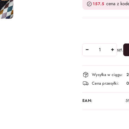
cena z ko
157.5
Ilość
szt.
Dostępność
Wysyłka w ciągu:
2
i
Cena przesyłki:
dostawa
EAN:
5