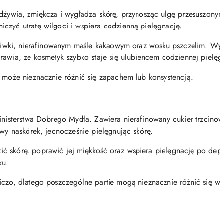
odżywia, zmiękcza i wygładza skórę, przynosząc ulgę przesuszony
czyć utratę wilgoci i wspiera codzienną pielęgnację.
 śliwki, nierafinowanym maśle kakaowym oraz wosku pszczelim. Wy
rawia, że kosmetyk szybko staje się ulubieńcem codziennej pielę
o może nieznacznie różnić się zapachem lub konsystencją.
inisterstwa Dobrego Mydła. Zawiera nierafinowany cukier trzcinow
twy naskórek, jednocześnie pielęgnując skórę.
 skórę, poprawić jej miękkość oraz wspiera pielęgnację po dep
ku.
niczo, dlatego poszczególne partie mogą nieznacznie różnić się