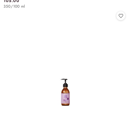
105.00
Cena:
350
/
100 ml