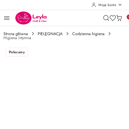
Moje konto
Przejdź do treści głównej
Przejdź do wyszukiwarki
Przejdź do moje konto
Przejdź do menu głównego
Przejdź do opisu produktu
Przejdź do stopki
Strona główna
PIELĘGNACJA
Codzienna higiena
Higiena intymna
Polecamy