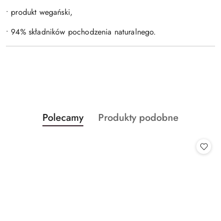
• produkt wegański,
• 94% składników pochodzenia naturalnego.
Produkty
Produkty
Polecamy
Produkty podobne
Pomiń karuzelę produktów
o
o
statusie:
statusie: