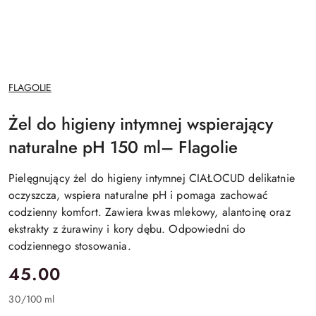
NAZWA
FLAGOLIE
PRODUCENTA:
Żel do higieny intymnej wspierający
naturalne pH 150 ml– Flagolie
Pielęgnujący żel do higieny intymnej CIAŁOCUD delikatnie
oczyszcza, wspiera naturalne pH i pomaga zachować
codzienny komfort. Zawiera kwas mlekowy, alantoinę oraz
ekstrakty z żurawiny i kory dębu. Odpowiedni do
codziennego stosowania.
cena:
45.00
30
/
100 ml