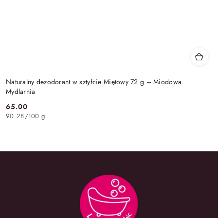
Naturalny dezodorant w sztyfcie Miętowy 72 g – Miodowa
Mydlarnia
65.00
Cena:
90.28
/
100 g