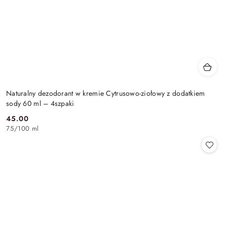
Naturalny dezodorant w kremie Cytrusowo-ziołowy z dodatkiem
sody 60 ml – 4szpaki
45.00
Cena:
75
/
100 ml