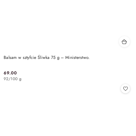
Balsam w sztyfcie Śliwka 75 g – Ministerstwo.
69.00
Cena:
92
/
100 g