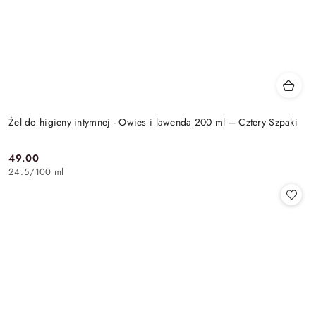
Żel do higieny intymnej - Owies i lawenda 200 ml – Cztery Szpaki
49.00
Cena:
24.5
/
100 ml