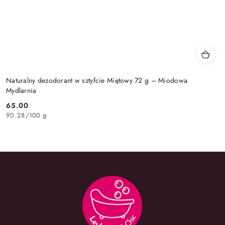
Naturalny dezodorant w sztyfcie Miętowy 72 g – Miodowa
Mydlarnia
65.00
Cena:
90.28
/
100 g