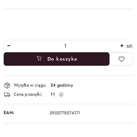
Ilość
szt.
Do koszyka
Dostępność
Wysyłka w ciągu:
24 godziny
i
Cena przesyłki:
11
dostawa
EAN:
5905778574171