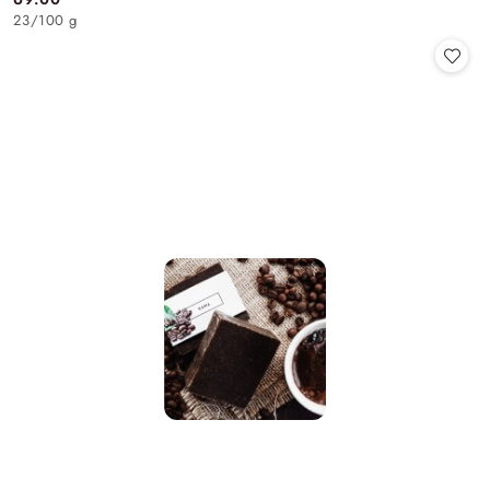
Cena:
23
/
100 g