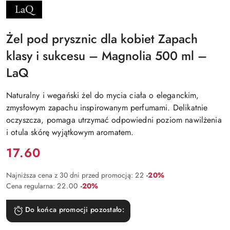
NAZWA
PRODUCENTA:
LAQ
Żel pod prysznic dla kobiet Zapach
klasy i sukcesu – Magnolia 500 ml –
LaQ
Naturalny i wegański żel do mycia ciała o eleganckim,
zmysłowym zapachu inspirowanym perfumami. Delikatnie
oczyszcza, pomaga utrzymać odpowiedni poziom nawilżenia
i otula skórę wyjątkowym aromatem.
Cena:
17.60
Rabat:
Najniższa cena z 30 dni przed promocją:
22
-20%
Rabat:
Cena regularna:
22.00
-20%
Do końca promocji pozostało: