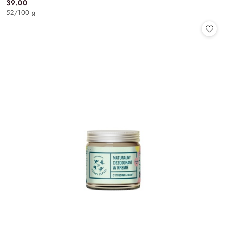
39.00
Cena:
52
/
100 g