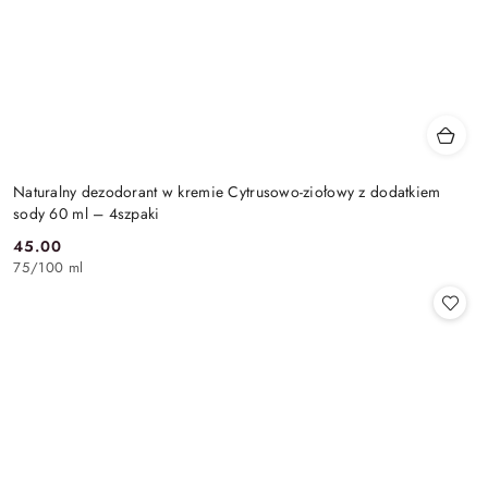
Naturalny dezodorant w kremie Cytrusowo-ziołowy z dodatkiem
sody 60 ml – 4szpaki
45.00
Cena:
75
/
100 ml