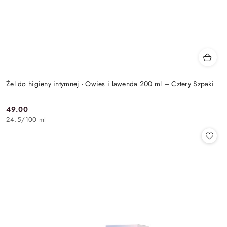
Żel do higieny intymnej - Owies i lawenda 200 ml – Cztery Szpaki
49.00
Cena:
24.5
/
100 ml