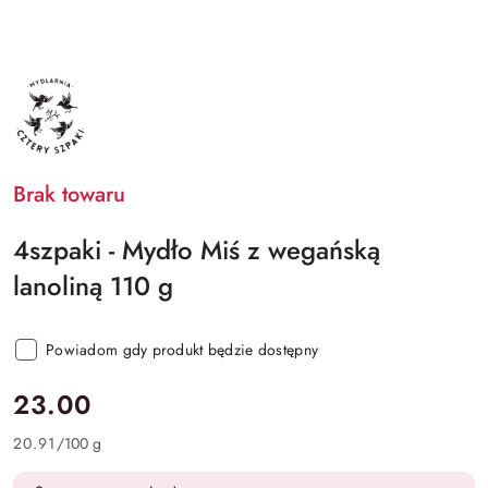
4SZPAKI
Brak towaru
4szpaki - Mydło Miś z wegańską
lanoliną 110 g
Powiadom gdy produkt będzie dostępny
cena:
23.00
20.91
/
100 g