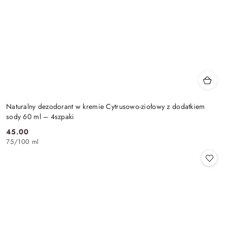
Naturalny dezodorant w kremie Cytrusowo-ziołowy z dodatkiem
sody 60 ml – 4szpaki
45.00
Cena:
75
/
100 ml