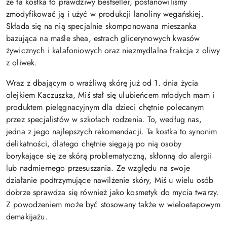
że ta kostka to prawdziwy bestseller, postanowiliśmy
zmodyfikować ją i użyć w produkcji lanoliny wegańskiej.
Składa się na nią specjalnie skomponowana mieszanka
bazująca na maśle shea, estrach glicerynowych kwasów
żywicznych i kalafoniowych oraz niezmydlalna frakcja z oliwy
z oliwek.
Wraz z dbającym o wrażliwą skórę już od 1. dnia życia
olejkiem Kaczuszka, Miś stał się ulubieńcem młodych mam i
produktem pielęgnacyjnym dla dzieci chętnie polecanym
przez specjalistów w szkołach rodzenia. To, według nas,
jedna z jego najlepszych rekomendacji. Ta kostka to synonim
delikatności, dlatego chętnie sięgają po nią osoby
borykające się ze skórą problematyczną, skłonną do alergii
lub nadmiernego przesuszania. Ze względu na swoje
działanie podtrzymujące nawilżenie skóry, Miś u wielu osób
dobrze sprawdza się również jako kosmetyk do mycia twarzy.
Z powodzeniem może być stosowany także w wieloetapowym
demakijażu.