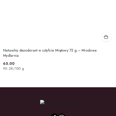
Naturalny dezodorant w sztyfcie Miętowy 72 g – Miodowa
Mydlarnia
65.00
Cena:
90.28
/
100 g