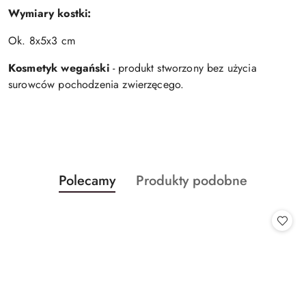
Wymiary kostki:
Ok. 8x5x3 cm
Kosmetyk wegański
- produkt stworzony bez użycia
surowców pochodzenia zwierzęcego.
Produkty
Produkty
Polecamy
Produkty podobne
Pomiń karuzelę produktów
o
o
statusie:
statusie: