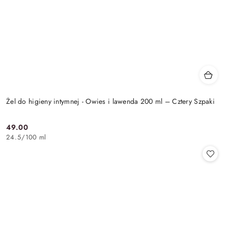
Żel do higieny intymnej - Owies i lawenda 200 ml – Cztery Szpaki
49.00
Cena:
24.5
/
100 ml