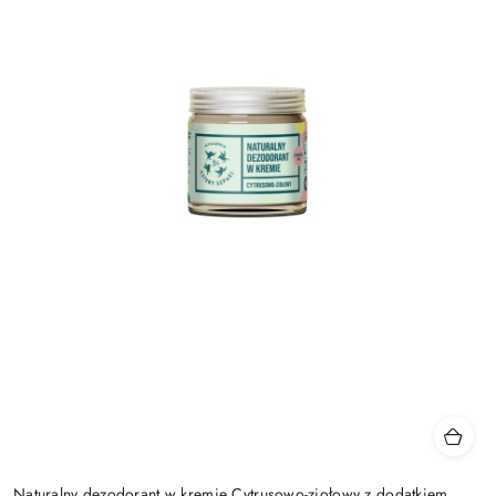
Naturalny dezodorant w kremie Cytrusowo-ziołowy z dodatkiem