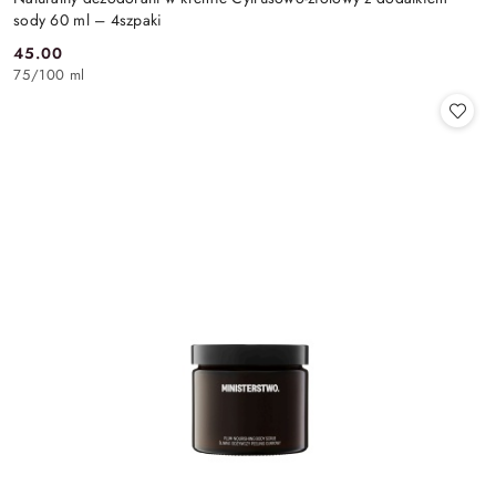
sody 60 ml – 4szpaki
45.00
Cena:
75
/
100 ml