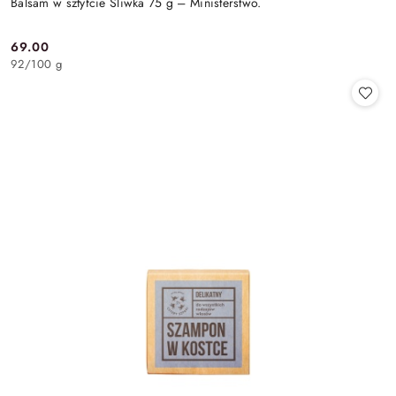
Balsam w sztyfcie Śliwka 75 g – Ministerstwo.
69.00
Cena:
92
/
100 g