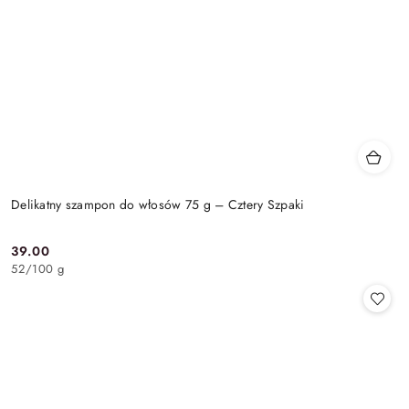
Delikatny szampon do włosów 75 g – Cztery Szpaki
39.00
Cena:
52
/
100 g