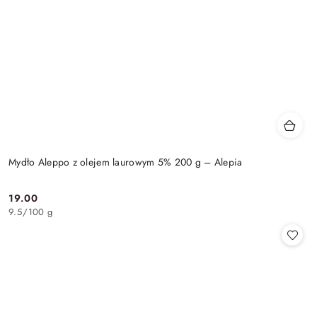
Mydło Aleppo z olejem laurowym 5% 200 g – Alepia
19.00
Cena:
9.5
/
100 g