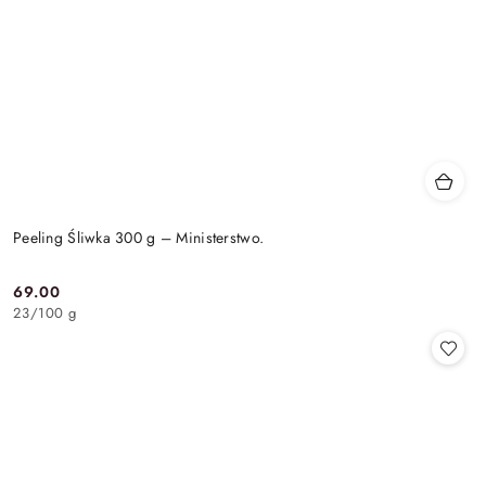
Peeling Śliwka 300 g – Ministerstwo.
69.00
Cena:
23
/
100 g