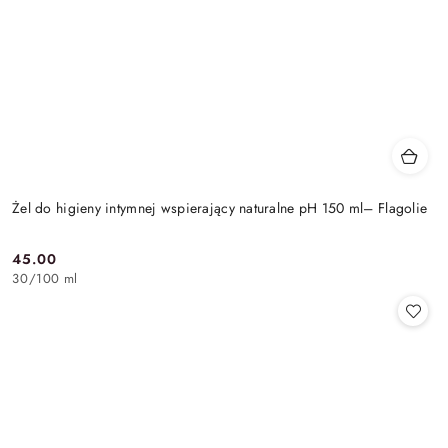
Żel do higieny intymnej wspierający naturalne pH 150 ml– Flagolie
45.00
Cena:
30
/
100 ml