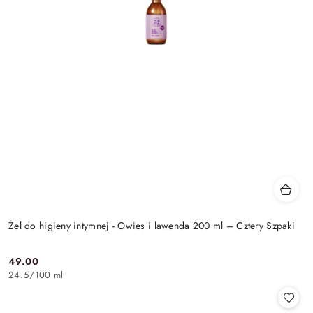
Żel do higieny intymnej - Owies i lawenda 200 ml – Cztery Szpaki
49.00
Cena:
24.5
/
100 ml