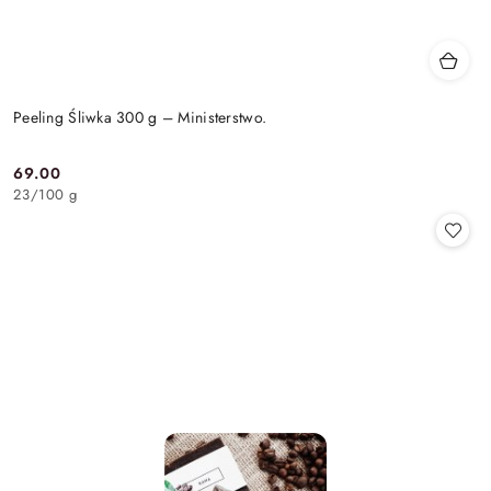
Peeling Śliwka 300 g – Ministerstwo.
69.00
Cena:
23
/
100 g