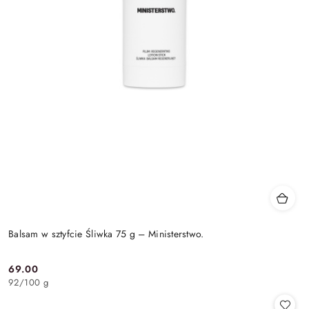
Balsam w sztyfcie Śliwka 75 g – Ministerstwo.
69.00
Cena:
92
/
100 g