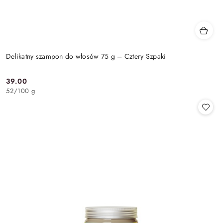
Delikatny szampon do włosów 75 g – Cztery Szpaki
39.00
Cena:
52
/
100 g