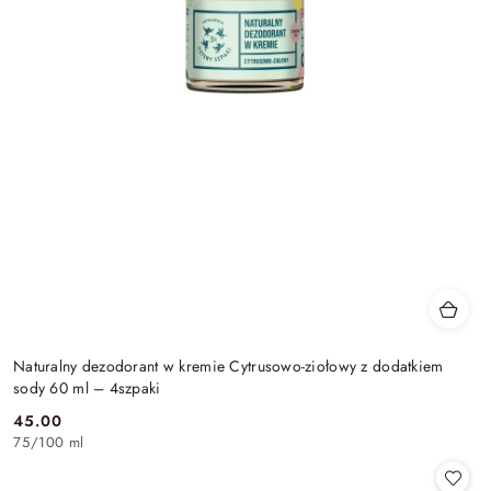
Naturalny dezodorant w kremie Cytrusowo-ziołowy z dodatkiem
sody 60 ml – 4szpaki
45.00
Cena:
75
/
100 ml