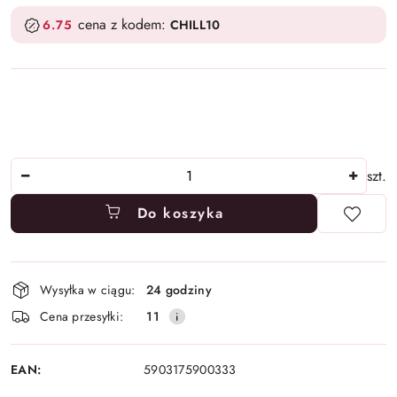
cena z kodem:
6.75
CHILL10
Ilość
szt.
Do koszyka
Dostępność
Wysyłka w ciągu:
24 godziny
i
Cena przesyłki:
11
dostawa
EAN:
5903175900333