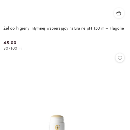
Żel do higieny intymnej wspierający naturalne pH 150 ml– Flagolie
45.00
Cena:
30
/
100 ml