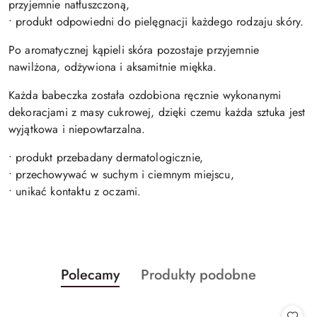
przyjemnie natłuszczoną,
• produkt odpowiedni do pielęgnacji każdego rodzaju skóry.
Po aromatycznej kąpieli skóra pozostaje przyjemnie
nawilżona, odżywiona i aksamitnie miękka.
Każda babeczka została ozdobiona ręcznie wykonanymi
dekoracjami z masy cukrowej, dzięki czemu każda sztuka jest
wyjątkowa i niepowtarzalna.
• produkt przebadany dermatologicznie,
• przechowywać w suchym i ciemnym miejscu,
• unikać kontaktu z oczami.
Produkty
Produkty
Polecamy
Produkty podobne
Pomiń karuzelę produktów
o
o
statusie:
statusie: