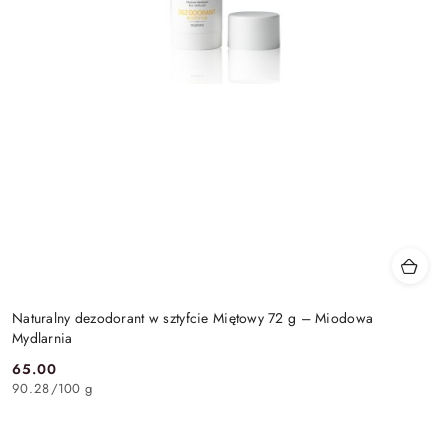
Naturalny dezodorant w sztyfcie Miętowy 72 g – Miodowa
Mydlarnia
65.00
Cena:
90.28
/
100 g