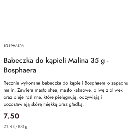
NAZWA
PRODUCENTA:
BOSPHAERA
Babeczka do kąpieli Malina 35 g -
Bosphaera
Ręcznie wykonana babeczka do kąpieli Bosphaera o zapachu
malin. Zawiera masło shea, masło kakaowe, oliwę z oliwek
oraz oleje roślinne, które pielęgnują, odżywiają i
pozostawiają skórę miękką oraz gładką.
cena:
7.50
21.43
/
100 g