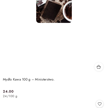
Mydło Kawa 100 g – Ministerstwo.
24.00
Cena:
24
/
100 g