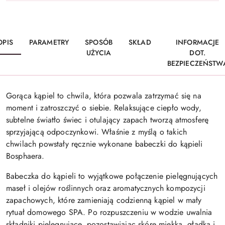
OPIS
PARAMETRY
SPOSÓB
SKŁAD
INFORMACJE
UŻYCIA
DOT.
BEZPIECZEŃSTW
Gorąca kąpiel to chwila, która pozwala zatrzymać się na
moment i zatroszczyć o siebie. Relaksujące ciepło wody,
subtelne światło świec i otulający zapach tworzą atmosferę
sprzyjającą odpoczynkowi. Właśnie z myślą o takich
chwilach powstały ręcznie wykonane babeczki do kąpieli
Bosphaera.
Babeczka do kąpieli to wyjątkowe połączenie pielęgnujących
maseł i olejów roślinnych oraz aromatycznych kompozycji
zapachowych, które zamieniają codzienną kąpiel w mały
rytuał domowego SPA. Po rozpuszczeniu w wodzie uwalnia
składniki pielęgnujące, pozostawiając skórę miękką, gładką i