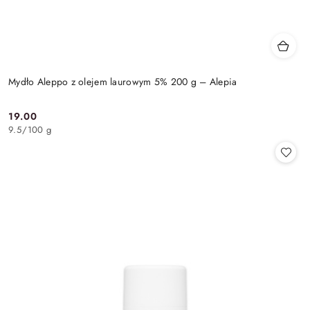
Mydło Aleppo z olejem laurowym 5% 200 g – Alepia
19.00
Cena:
9.5
/
100 g