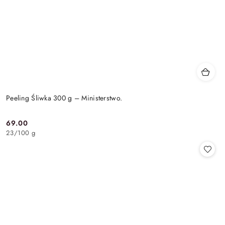
Peeling Śliwka 300 g – Ministerstwo.
69.00
Cena:
23
/
100 g