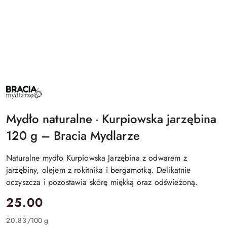
BRACIA
MYDLARZE
Mydło naturalne - Kurpiowska jarzębina
120 g – Bracia Mydlarze
Naturalne mydło Kurpiowska Jarzębina z odwarem z
jarzębiny, olejem z rokitnika i bergamotką. Delikatnie
oczyszcza i pozostawia skórę miękką oraz odświeżoną.
cena:
25.00
20.83
/
100 g