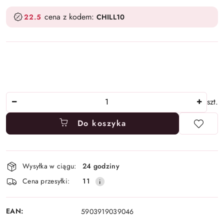
cena z kodem:
22.5
CHILL10
Ilość
szt.
Do koszyka
Dostępność
Wysyłka w ciągu:
24 godziny
i
Cena przesyłki:
11
dostawa
EAN:
5903919039046