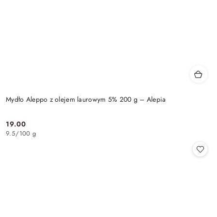
Mydło Aleppo z olejem laurowym 5% 200 g – Alepia
19.00
Cena:
9.5
/
100 g