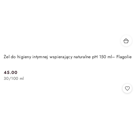
Żel do higieny intymnej wspierający naturalne pH 150 ml– Flagolie
45.00
Cena:
30
/
100 ml