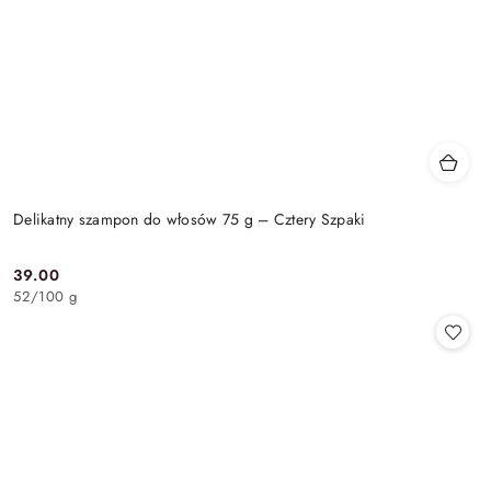
Delikatny szampon do włosów 75 g – Cztery Szpaki
39.00
Cena:
52
/
100 g