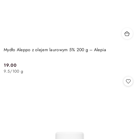
Mydło Aleppo z olejem laurowym 5% 200 g – Alepia
19.00
Cena:
9.5
/
100 g