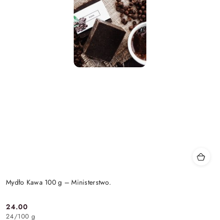
Mydło Kawa 100 g – Ministerstwo.
24.00
Cena:
24
/
100 g