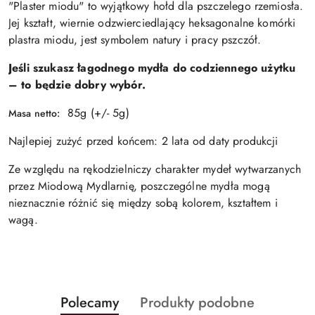
"Plaster miodu" to wyjątkowy hołd dla pszczelego rzemiosła.
Jej kształt, wiernie odzwierciedlający heksagonalne komórki
plastra miodu, jest symbolem natury i pracy pszczół.
Jeśli szukasz łagodnego mydła do codziennego użytku
– to będzie dobry wybór.
8
5g (+/- 5g)
Masa netto:
Najlepiej zużyć przed końcem: 2 lata od daty produkcji
Ze względu na rękodzielniczy charakter mydeł wytwarzanych
przez Miodową Mydlarnię, poszczególne mydła mogą
nieznacznie różnić się między sobą kolorem, kształtem i
wagą.
Produkty
Produkty
Polecamy
Produkty podobne
Pomiń karuzelę produktów