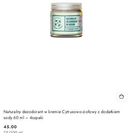
Naturalny dezodorant w kremie Cytrusowo-ziołowy z dodatkiem
sody 60 ml – 4szpaki
45.00
Cena:
75
/
100 ml