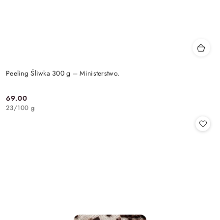
Peeling Śliwka 300 g – Ministerstwo.
69.00
Cena:
23
/
100 g