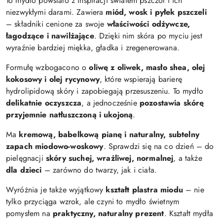
To mydło powstało z inspiracji światem pszczół i ich
niezwykłymi darami. Zawiera
miód, wosk i pyłek pszczeli
– składniki cenione za swoje
właściwości odżywcze,
łagodzące i nawilżające
. Dzięki nim skóra po myciu jest
wyraźnie bardziej miękka, gładka i zregenerowana.
Formułę wzbogacono o
oliwę z oliwek, masło shea, olej
kokosowy i olej rycynowy
, które wspierają barierę
hydrolipidową skóry i zapobiegają przesuszeniu. To mydło
delikatnie oczyszcza
, a jednocześnie
pozostawia skórę
przyjemnie natłuszczoną i ukojoną
.
Ma
kremową, babelkową pianę i naturalny, subtelny
zapach miodowo-woskowy
. Sprawdzi się na co dzień – do
pielęgnacji
skóry suchej, wrażliwej, normalnej
, a także
dla dzieci
– zarówno do twarzy, jak i ciała.
Wyróżnia je także wyjątkowy
kształt plastra miodu
– nie
tylko przyciąga wzrok, ale czyni to mydło świetnym
pomysłem na
praktyczny, naturalny prezent
.
Kształt mydła