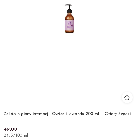
Żel do higieny intymnej - Owies i lawenda 200 ml – Cztery Szpaki
49.00
Cena:
24.5
/
100 ml