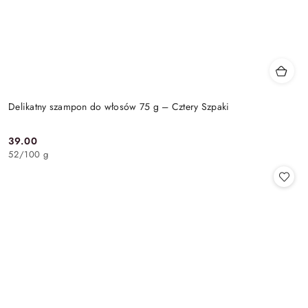
Delikatny szampon do włosów 75 g – Cztery Szpaki
39.00
Cena:
52
/
100 g