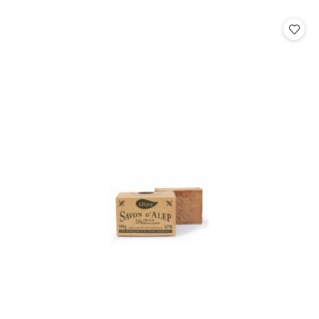
o
o
statusie:
statusie: