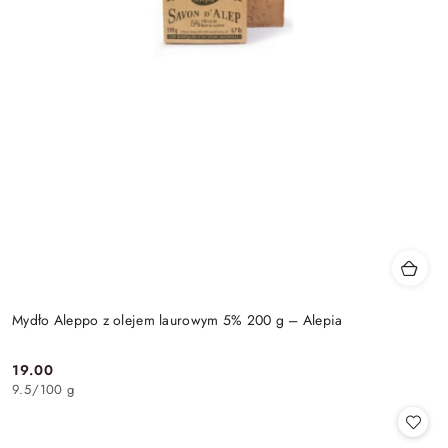
Mydło Aleppo z olejem laurowym 5% 200 g – Alepia
19.00
Cena:
9.5
/
100 g