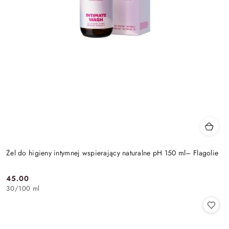
Żel do higieny intymnej wspierający naturalne pH 150 ml– Flagolie
45.00
Cena:
30
/
100 ml