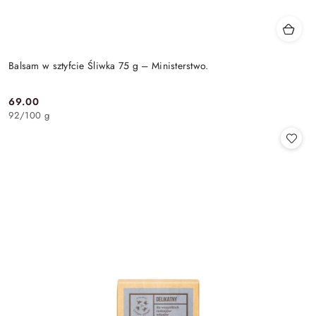
Balsam w sztyfcie Śliwka 75 g – Ministerstwo.
69.00
Cena:
92
/
100 g