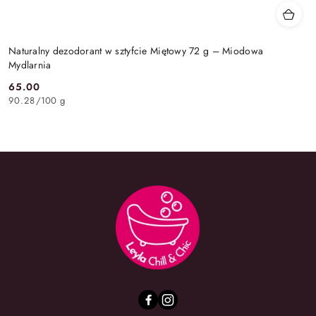
Naturalny dezodorant w sztyfcie Miętowy 72 g – Miodowa
Mydlarnia
65.00
Cena:
90.28
/
100 g