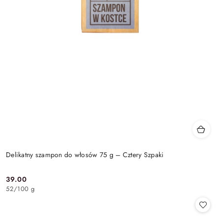
Delikatny szampon do włosów 75 g – Cztery Szpaki
39.00
Cena:
52
/
100 g