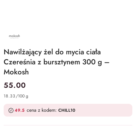
NAZWA
PRODUCENTA:
MOKOSH
COSMETICS
Nawilżający żel do mycia ciała
Czereśnia z bursztynem 300 g –
Mokosh
cena:
55.00
18.33
/
100 g
cena z kodem:
49.5
CHILL10