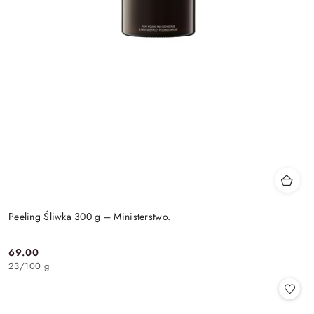
Peeling Śliwka 300 g – Ministerstwo.
69.00
Cena:
23
/
100 g