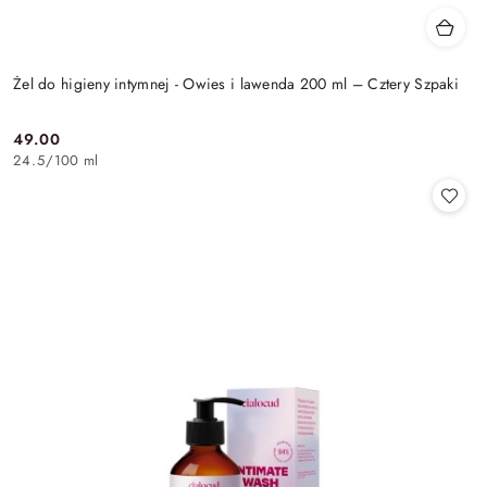
Żel do higieny intymnej - Owies i lawenda 200 ml – Cztery Szpaki
49.00
Cena:
24.5
/
100 ml