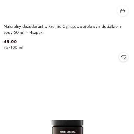
Naturalny dezodorant w kremie Cytrusowo-ziołowy z dodatkiem
sody 60 ml – 4szpaki
45.00
Cena:
75
/
100 ml