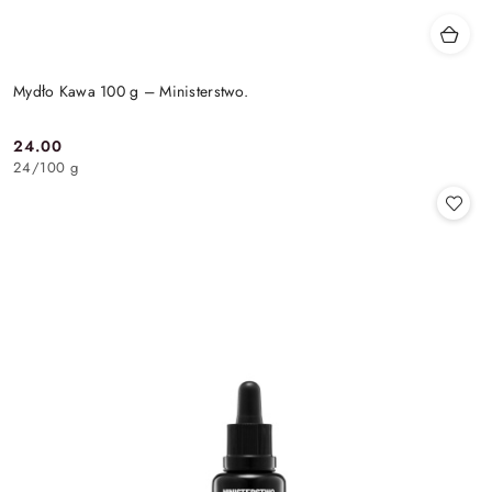
Mydło Kawa 100 g – Ministerstwo.
24.00
Cena:
24
/
100 g