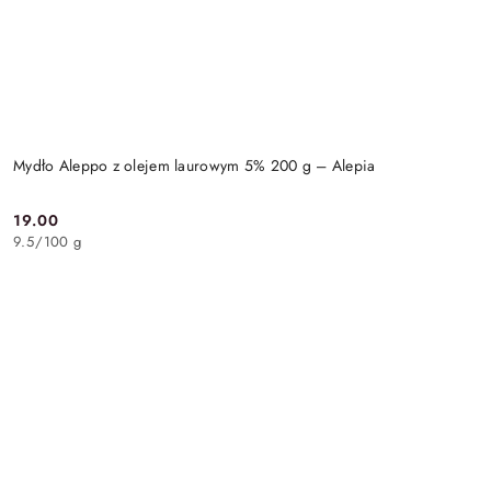
Mydło Aleppo z olejem laurowym 5% 200 g – Alepia
19.00
Cena:
9.5
/
100 g