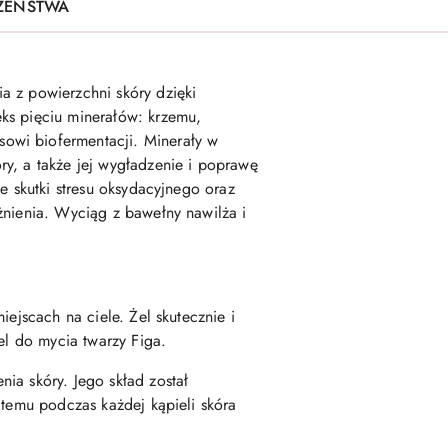
CZEŃSTWA
a z powierzchni skóry dzięki
ks pięciu minerałów: krzemu,
owi biofermentacji. Minerały w
ry, a także jej wygładzenie i poprawę
e skutki stresu oksydacyjnego oraz
żnienia. Wyciąg z bawełny nawilża i
ejscach na ciele. Żel skutecznie i
el do mycia twarzy Figa.
ia skóry. Jego skład został
 temu podczas każdej kąpieli skóra