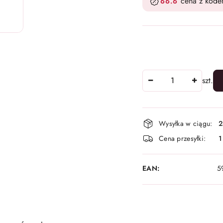
cena z kod
66.6
Ilość
szt.
Dostępność
Wysyłka w ciągu:
2
i
Cena przesyłki:
1
dostawa
EAN:
5