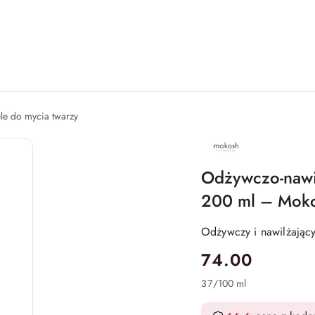
le do mycia twarzy
NAZWA
PRODUCENTA:
MOKOSH
COSMETICS
Odżywczo-nawil
200 ml – Mok
Odżywczy i nawilżający
cena:
74.00
37
/
100 ml