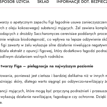
SPOSÓB UŻYCIA
SKŁAD
INFORMACJE DOT. BEZPIE
warzy o apetycznym zapachu figi łagodnie usuwa zanieczyszczeni
ch z oleju kokosowego) substancji myjących. Żel zawiera komple
hodzących z drożdży Saccharomyces cerevisiae poddanych proces
znie większa biodostępność, co wpływa na lepsze odżywienie skó
figi zawarty w żelu wykazuje silne działanie niwelujące negatywn
ziała ekstrakt z opuncji figowej, który dodatkowo łagodzi podra
zkodliwym działaniem wolnych rodników.
 twarzy Figa – pielęgnacja na najwyższym poziomie
wania, ponieważ jest cieńsza i bardziej delikatna niż w innych mi
rażniając skóry, dlatego warto sięgnąć po odżywczo-nawilżający ż
ncji myjących, które mogą być przyczyną podrażnień i przesuszen
e wykazują działanie nawilżające, łagodzące czy ochronne. Dzięki
e.