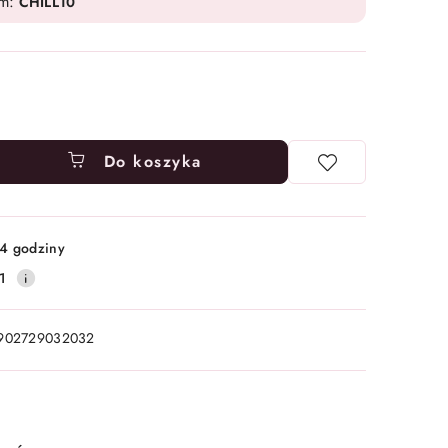
em:
CHILL10
Do koszyka
4 godziny
1
902729032032