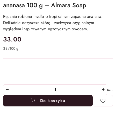
ananasa 100 g – Almara Soap
Ręcznie robione mydło o tropikalnym zapachu ananasa.
Delikatnie oczyszcza skórę i zachwyca oryginalnym
wyglądem inspirowanym egzotycznym owocem.
cena:
33.00
33
/
100 g
Ilość
szt.
Do koszyka