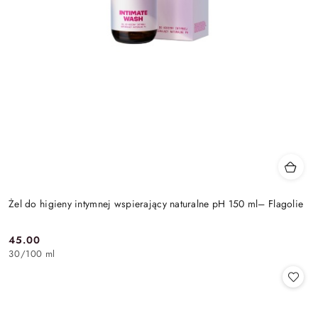
Żel do higieny intymnej wspierający naturalne pH 150 ml– Flagolie
45.00
Cena:
30
/
100 ml