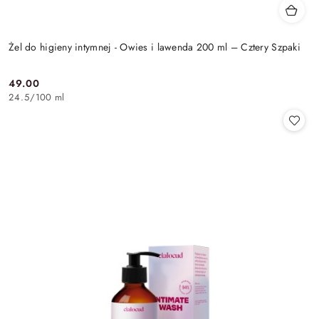
Żel do higieny intymnej - Owies i lawenda 200 ml – Cztery Szpaki
49.00
Cena:
24.5
/
100 ml