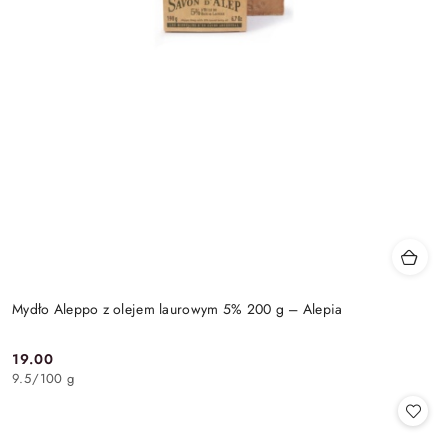
Mydło Aleppo z olejem laurowym 5% 200 g – Alepia
19.00
Cena:
9.5
/
100 g