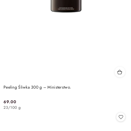
Peeling Śliwka 300 g – Ministerstwo.
69.00
Cena:
23
/
100 g