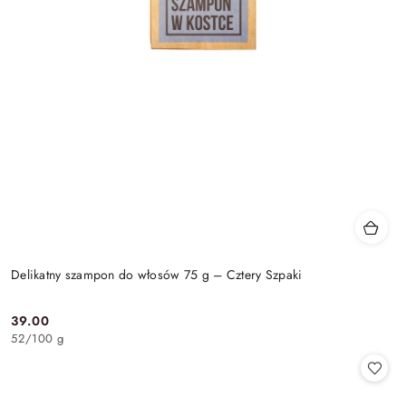
Delikatny szampon do włosów 75 g – Cztery Szpaki
39.00
Cena:
52
/
100 g