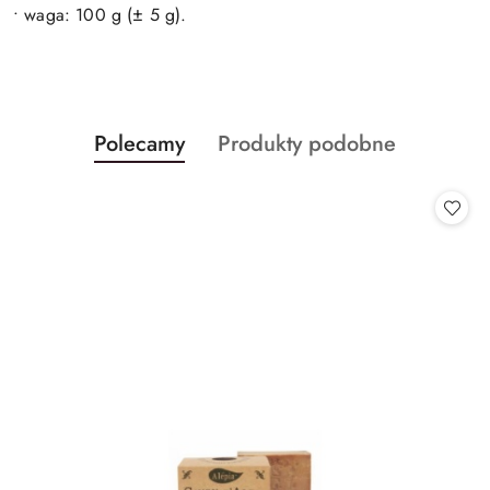
• waga: 100 g (± 5 g).
Produkty
Produkty
Polecamy
Produkty podobne
Pomiń karuzelę produktów
o
o
statusie:
statusie: