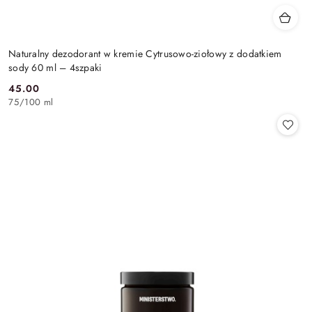
Naturalny dezodorant w kremie Cytrusowo-ziołowy z dodatkiem
sody 60 ml – 4szpaki
45.00
Cena:
75
/
100 ml