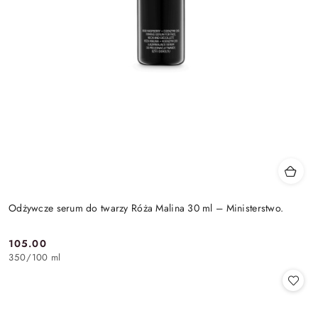
Odżywcze serum do twarzy Róża Malina 30 ml – Ministerstwo.
105.00
Cena:
350
/
100 ml