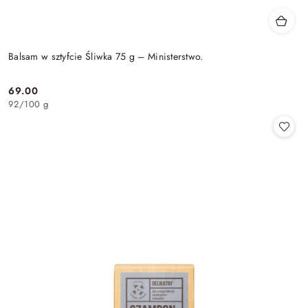
Balsam w sztyfcie Śliwka 75 g – Ministerstwo.
69.00
Cena:
92
/
100 g