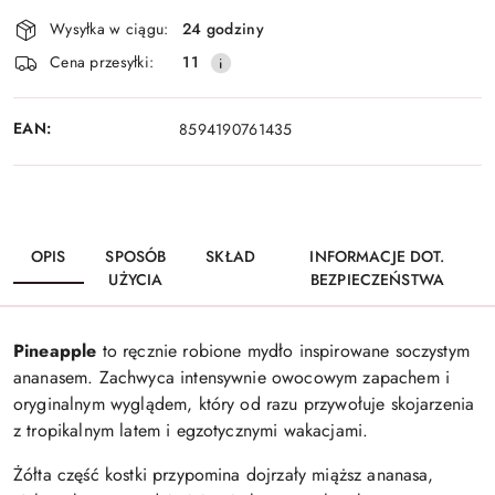
Dostępność
Wysyłka w ciągu:
24 godziny
i
Cena przesyłki:
11
dostawa
EAN:
8594190761435
OPIS
SPOSÓB
SKŁAD
INFORMACJE DOT.
UŻYCIA
BEZPIECZEŃSTWA
Pineapple
to ręcznie robione mydło inspirowane soczystym
ananasem. Zachwyca intensywnie owocowym zapachem i
oryginalnym wyglądem, który od razu przywołuje skojarzenia
z tropikalnym latem i egzotycznymi wakacjami.
Żółta część kostki przypomina dojrzały miąższ ananasa,