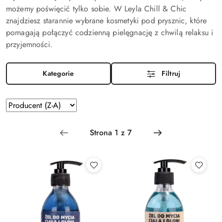
możemy poświęcić tylko sobie. W Leyla Chill & Chic
znajdziesz starannie wybrane kosmetyki pod prysznic, które
pomagają połączyć codzienną pielęgnację z chwilą relaksu i
przyjemności.
Kategorie
Filtruj
Zastosowano
Sortuj
według
sortowanie:
Producent
(Z-
A).