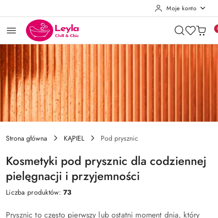
Moje konto
Przejdź do treści głównej
Przejdź do wyszukiwarki
Przejdź do moje konto
Przejdź do menu głównego
Przejdź do stopki
Strona główna
KĄPIEL
Pod prysznic
Kosmetyki pod prysznic dla codziennej
pielęgnacji i przyjemności
Liczba produktów:
73
Prysznic to często pierwszy lub ostatni moment dnia, który