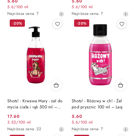
5.60
5.60
Cena
Cena
5.6
/
100 ml
5.6
/
100 ml
promocyjna:
promocyjna:
Najniższa
Najniższa
Najniższa cena:
7
Najniższa cena:
7
cena
cena
-20%
-20%
z
z
30
30
dni
dni
przed
przed
obniżką
obniżką
Shots! - Krwawa Mary - żel do
Shots! - Różowy w ch! - Żel
mycia ciała i rąk 500 ml –
pod prysznic 100 ml – Laq
Laq
17.60
5.60
Cena
Cena
3.52
/
100 ml
5.6
/
100 ml
promocyjna:
promocyjna:
Najniższa
Najniższa
Najniższa cena:
22
Najniższa cena:
7
cena
cena