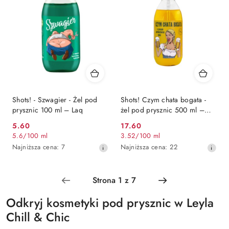
obniżką
obniżką
Shots! - Szwagier - Żel pod
Shots! Czym chata bogata -
prysznic 100 ml – Laq
żel pod prysznic 500 ml –
LaQ
5.60
17.60
Cena
Cena
5.6
/
100 ml
3.52
/
100 ml
promocyjna:
promocyjna:
Najniższa
Najniższa
Najniższa cena:
7
Najniższa cena:
22
cena
cena
z
z
30
30
dni
dni
przed
przed
Odkryj kosmetyki pod prysznic w Leyla
obniżką
obniżką
Chill & Chic