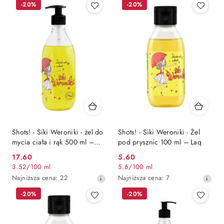
-20%
-20%
z
z
30
30
dni
dni
przed
przed
obniżką
obniżką
Shots! - Siki Weroniki - żel do
Shots! - Siki Weroniki - Żel
mycia ciała i rąk 500 ml –
pod prysznic 100 ml – Laq
LaQ
17.60
5.60
Cena
Cena
3.52
/
100 ml
5.6
/
100 ml
promocyjna:
promocyjna:
Najniższa
Najniższa
Najniższa cena:
22
Najniższa cena:
7
cena
cena
-20%
-20%
z
z
30
30
dni
dni
przed
przed