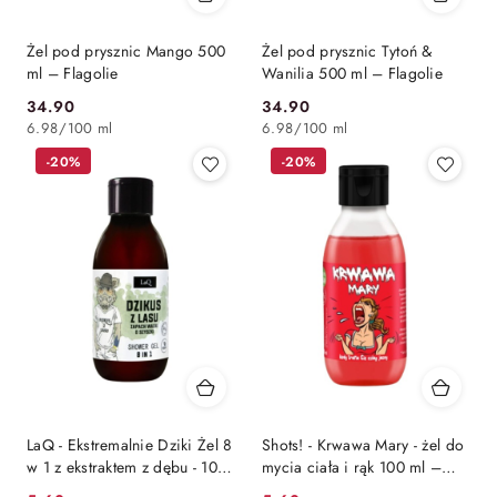
Żel pod prysznic Mango 500
Żel pod prysznic Tytoń &
ml – Flagolie
Wanilia 500 ml – Flagolie
34.90
34.90
Cena:
Cena:
6.98
/
100 ml
6.98
/
100 ml
-20%
-20%
LaQ - Ekstremalnie Dziki Żel 8
Shots! - Krwawa Mary - żel do
w 1 z ekstraktem z dębu - 100
mycia ciała i rąk 100 ml –
ml
LaQ