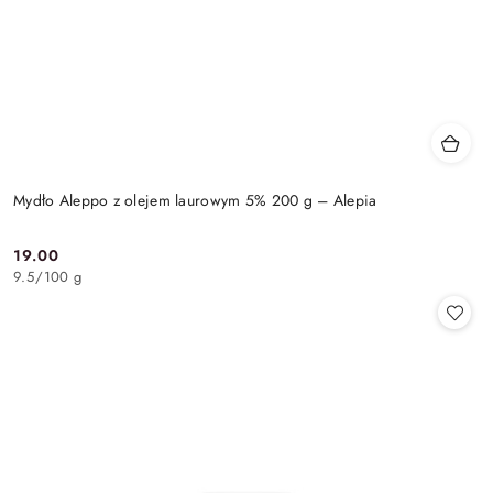
Mydło Aleppo z olejem laurowym 5% 200 g – Alepia
19.00
Cena:
9.5
/
100 g