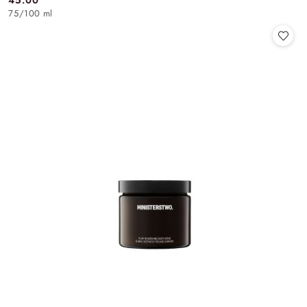
45.00
Cena:
75
/
100 ml