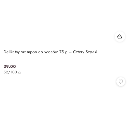
Delikatny szampon do włosów 75 g – Cztery Szpaki
39.00
Cena:
52
/
100 g