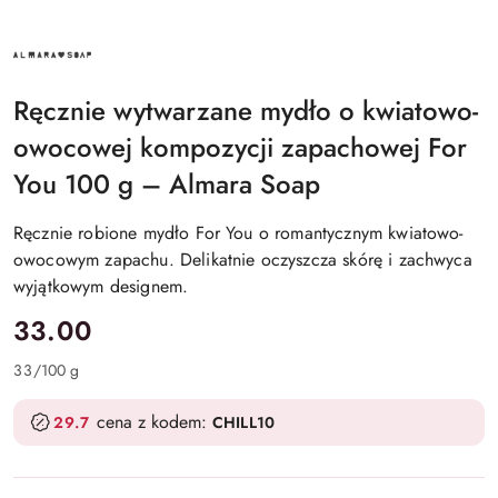
ALMARA
SOAP
Ręcznie wytwarzane mydło o kwiatowo-
owocowej kompozycji zapachowej For
You 100 g – Almara Soap
Ręcznie robione mydło For You o romantycznym kwiatowo-
owocowym zapachu. Delikatnie oczyszcza skórę i zachwyca
wyjątkowym designem.
cena:
33.00
33
/
100 g
cena z kodem:
29.7
CHILL10