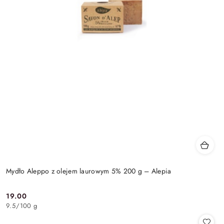
Mydło Aleppo z olejem laurowym 5% 200 g – Alepia
19.00
Cena:
9.5
/
100 g