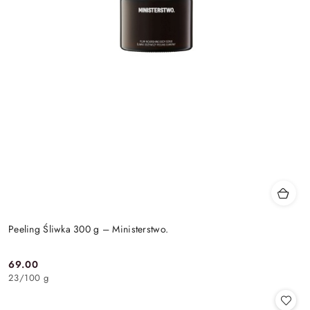
Peeling Śliwka 300 g – Ministerstwo.
69.00
Cena:
23
/
100 g