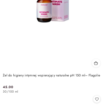
Żel do higieny intymnej wspierający naturalne pH 150 ml– Flagolie
45.00
Cena:
30
/
100 ml