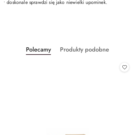
• doskonale sprawdzi się jako niewielki upominek.
Produkty
Produkty
Polecamy
Produkty podobne
Pomiń karuzelę produktów
o
o
statusie:
statusie: