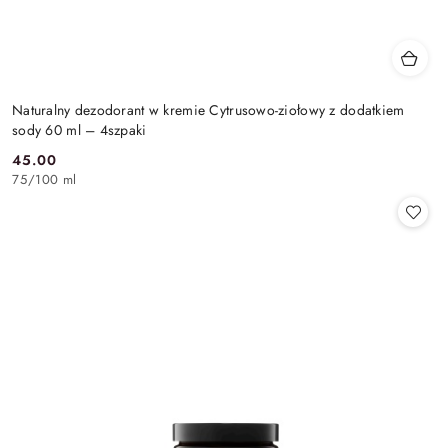
Naturalny dezodorant w kremie Cytrusowo-ziołowy z dodatkiem
sody 60 ml – 4szpaki
45.00
Cena:
75
/
100 ml