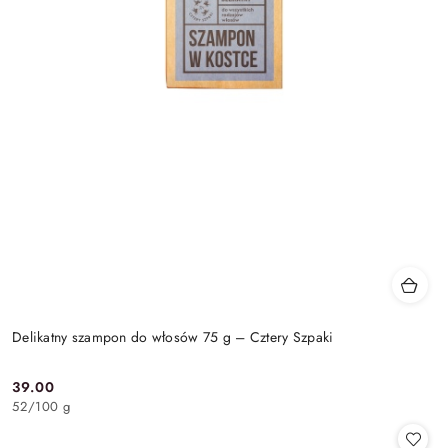
Delikatny szampon do włosów 75 g – Cztery Szpaki
39.00
Cena:
52
/
100 g