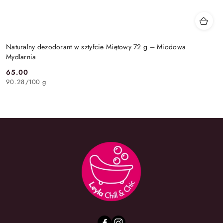
Naturalny dezodorant w sztyfcie Miętowy 72 g – Miodowa
Mydlarnia
65.00
Cena:
90.28
/
100 g