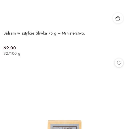
Balsam w sztyfcie Śliwka 75 g – Ministerstwo.
69.00
Cena:
92
/
100 g