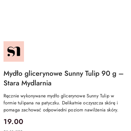
NAZWA
PRODUCENTA:
STARA
MYDLARNIA
Mydło glicerynowe Sunny Tulip 90 g –
Stara Mydlarnia
Ręcznie wykonywane mydło glicerynowe Sunny Tulip w
formie tulipana na patyczku. Delikatnie oczyszcza skórę i
pomaga zachować odpowiedni poziom nawilżenia skóry.
cena:
19.00