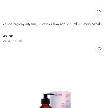
Żel do higieny intymnej - Owies i lawenda 200 ml – Cztery Szpaki
49.00
Cena:
24.5
/
100 ml