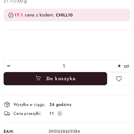
21.11
/
100 g
cena z kodem:
17.1
CHILL10
Ilość
szt.
Do koszyka
Dostępność
Wysyłka w ciągu:
24 godziny
i
Cena przesyłki:
11
dostawa
EAN:
5901638429384