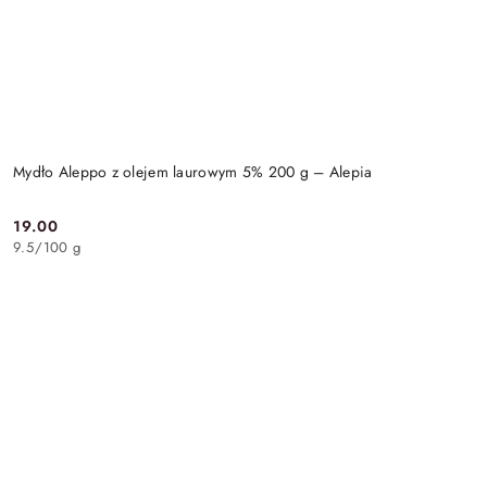
Mydło Aleppo z olejem laurowym 5% 200 g – Alepia
19.00
Cena:
9.5
/
100 g