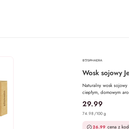
NAZWA
PRODUCENTA:
BOSPHAERA
Wosk sojowy Je
Naturalny wosk sojowy
ciepłym, domowym arom
cena:
29.99
74.98
/
100 g
cena z ko
26.99