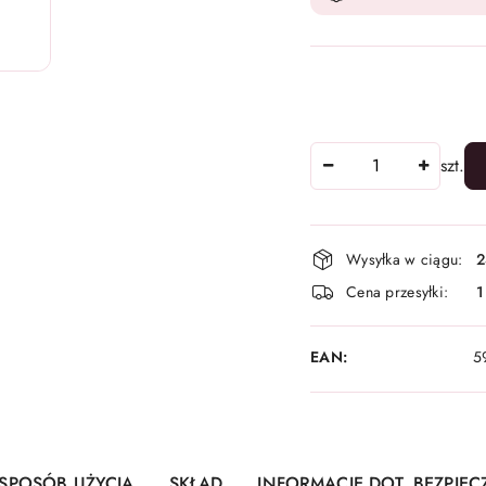
Ilość
szt.
Dostępność
Wysyłka w ciągu:
2
i
Cena przesyłki:
1
dostawa
EAN:
5
SPOSÓB UŻYCIA
SKŁAD
INFORMACJE DOT. BEZPIE