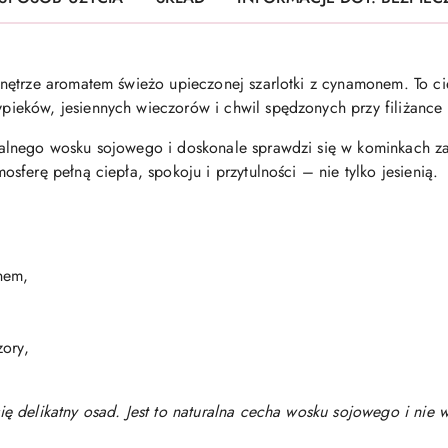
ętrze aromatem świeżo upieczonej szarlotki z cynamonem. To cie
eków, jesiennych wieczorów i chwil spędzonych przy filiżance 
alnego wosku sojowego i doskonale sprawdzi się w kominkach 
ferę pełną ciepła, spokoju i przytulności – nie tylko jesienią.
nem,
zory,
 delikatny osad. Jest to naturalna cecha wosku sojowego i nie 